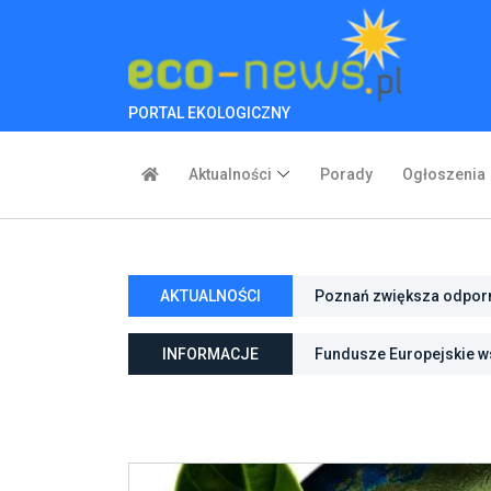
PORTAL EKOLOGICZNY
Aktualności
Porady
Ogłoszenia
AKTUALNOŚCI
Poznań zwiększa odporno
niebieską infrastrukturę
Fundusze Europejskie ws
INFORMACJE
ochroną przyrody
Pierwszy rezerwat przy