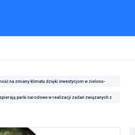
ść na zmiany klimatu dzięki inwestycjom w zielono-
pierają parki narodowe w realizacji zadań związanych z
rody we Wrocławiu