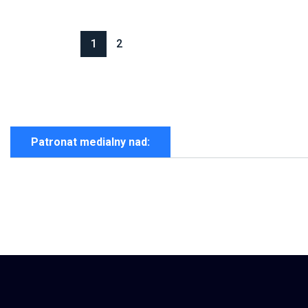
1
2
Patronat medialny nad: