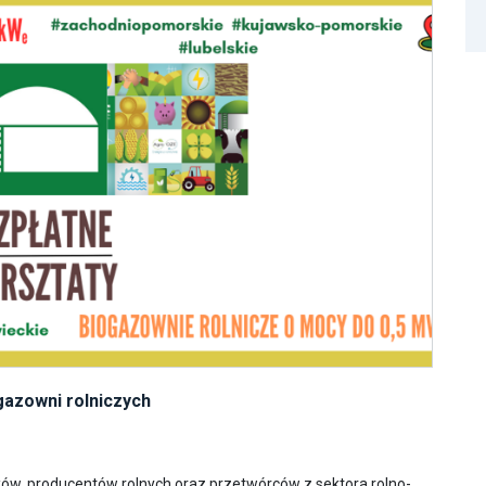
gazowni rolniczych
ków, producentów rolnych oraz przetwórców z sektora rolno-