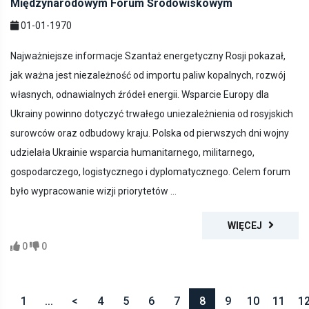
Międzynarodowym Forum Środowiskowym
01-01-1970
Najważniejsze informacje Szantaż energetyczny Rosji pokazał,
jak ważna jest niezależność od importu paliw kopalnych, rozwój
własnych, odnawialnych źródeł energii. Wsparcie Europy dla
Ukrainy powinno dotyczyć trwałego uniezależnienia od rosyjskich
surowców oraz odbudowy kraju. Polska od pierwszych dni wojny
udzielała Ukrainie wsparcia humanitarnego, militarnego,
gospodarczego, logistycznego i dyplomatycznego. Celem forum
było wypracowanie wizji priorytetów ...
WIĘCEJ
0
0
1
...
<
4
5
6
7
8
9
10
11
1