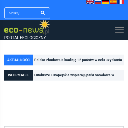
PORTAL EKOLOGICZNY
Polska zbudowała koalicję 12 państw w celu uzyskania
AKTUALNOŚCI
dodatkowych środków na inwestycje w transformację
Poznań zwiększa odporność na zmiany klimatu dzięki
INFORMACJE
Fundusze Europejskie wspierają parki narodowe w
energetyczną
inwestycjom w zielono-niebieską infrastrukturę
realizacji zadań związanych z ochroną przyrody