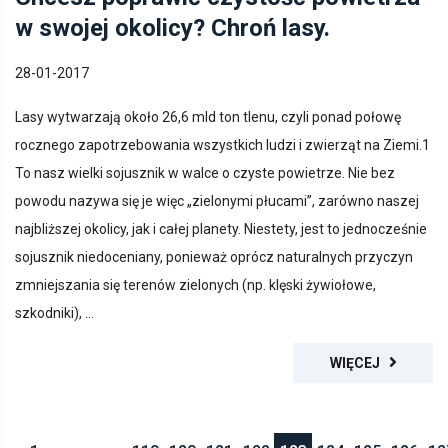
w swojej okolicy? Chroń lasy.
28-01-2017
Lasy wytwarzają około 26,6 mld ton tlenu, czyli ponad połowę
rocznego zapotrzebowania wszystkich ludzi i zwierząt na Ziemi.1
To nasz wielki sojusznik w walce o czyste powietrze. Nie bez
powodu nazywa się je więc „zielonymi płucami”, zarówno naszej
najbliższej okolicy, jak i całej planety. Niestety, jest to jednocześnie
sojusznik niedoceniany, ponieważ oprócz naturalnych przyczyn
zmniejszania się terenów zielonych (np. klęski żywiołowe,
szkodniki), ...
WIĘCEJ
1
...
<
119
120
121
122
123
124
125
126
12