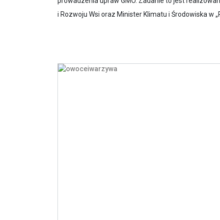
prowadzenia upraw GMO. Zadanie to jest realizowan
i Rozwoju Wsi oraz Minister Klimatu i Środowiska w „