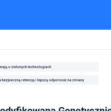
iają o zielonych technologiach
i na programy ochrony powietrza
 bezpieczną retencję i lepszą odporność na zmiany
dyfikowana Genetyczni