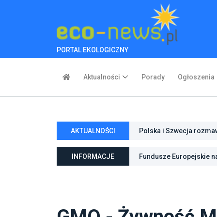
PORTAL EKOLOGICZNY
Aktualności
Porady
Ogłoszenia
Polska i Szwecja rozmaw
AKTUALNOŚCI
Większy wpływ obywatel
INFORMACJE
Fundusze Europejskie na
klimatu Gliwic i Radomia
GMO - Żywność Mo