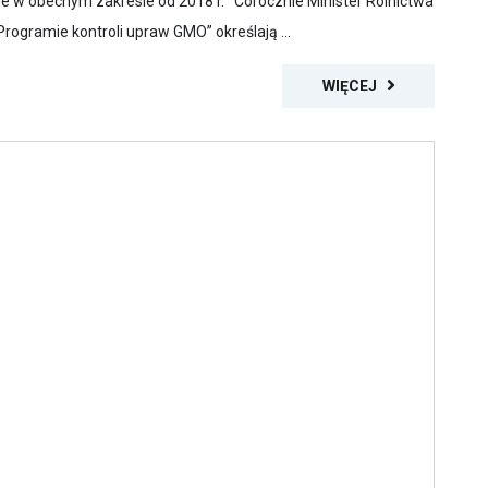
e w obecnym zakresie od 2018 r. Corocznie Minister Rolnictwa
Programie kontroli upraw GMO” określają ...
WIĘCEJ