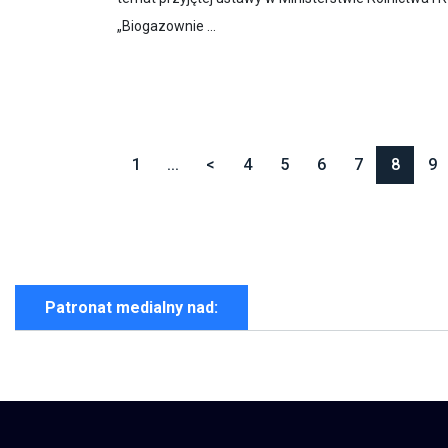
„Biogazownie ...
1
...
<
4
5
6
7
8
9
Patronat medialny nad: