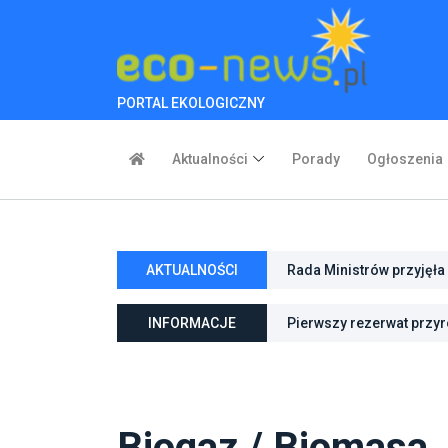
PORTAL EKOLOGICZNY
Aktualności
Porady
Ogłoszenia
Rada Ministrów przyjęła 
AKTUALNOŚCI
innych ustaw
Polska i Szwecja rozmaw
Pierwszy rezerwat przy
INFORMACJE
Fundusze Europejskie na
klimatu Gliwic i Radomia
Biogaz / Biomasa