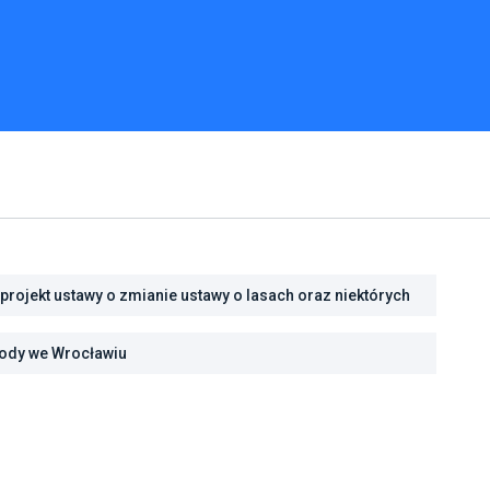
projekt ustawy o zmianie ustawy o lasach oraz niektórych
iają o zielonych technologiach
rody we Wrocławiu
 bezpieczną retencję i lepszą odporność na zmiany