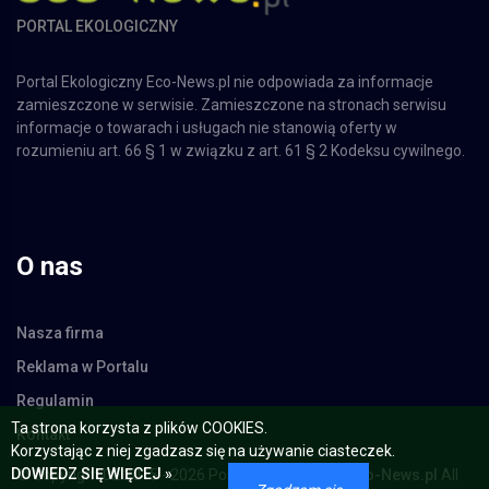
PORTAL EKOLOGICZNY
Portal Ekologiczny Eco-News.pl nie odpowiada za informacje
zamieszczone w serwisie. Zamieszczone na stronach serwisu
informacje o towarach i usługach nie stanowią oferty w
rozumieniu art. 66 § 1 w związku z art. 61 § 2 Kodeksu cywilnego.
O nas
Nasza firma
Reklama w Portalu
Regulamin
Kontakt
Ta strona korzysta z plików COOKIES.
Korzystając z niej zgadzasz się na używanie ciasteczek.
© Copyright 02.2015 - 2026 Portal Ekologiczny -
Eco-News.pl
All
DOWIEDZ SIĘ WIĘCEJ »
Rights Reserved.