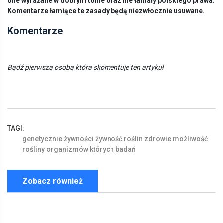
one wyrażane w dobrym tonie oraz nie łamały polskiego prawa.
Komentarze łamiące te zasady będą niezwłocznie usuwane.
Komentarze
Bądź pierwszą osobą która skomentuje ten artykuł
TAGI:
genetycznie
żywności
żywność
roślin
zdrowie
możliwość
rośliny
organizmów
których
badań
Zobacz również