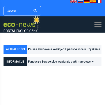
PORTAL EKOLOGICZNY
Polska zbudowała koalicję 12 państw w celu uzyskania
AKTUALNOŚCI
dodatkowych środków na inwestycje w transformację
Poznań zwiększa odporność na zmiany klimatu dzięki
INFORMACJE
Fundusze Europejskie wspierają parki narodowe w
energetyczną
inwestycjom w zielono-niebieską infrastrukturę
realizacji zadań związanych z ochroną przyrody