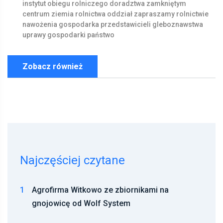
instytut
obiegu
rolniczego
doradztwa
zamkniętym
centrum
ziemia
rolnictwa
oddział
zapraszamy
rolnictwie
nawożenia
gospodarka
przedstawicieli
gleboznawstwa
uprawy
gospodarki
państwo
Zobacz również
Najczęściej czytane
1
Agrofirma Witkowo ze zbiornikami na
gnojowicę od Wolf System