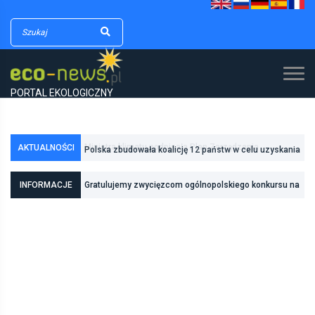
PORTAL EKOLOGICZNY
AKTUALNOŚCI
Polska zbudowała koalicję 12 państw w celu uzyskania
dodatkowych środków na inwestycje w transformację
INFORMACJE
Gratulujemy zwycięzcom ogólnopolskiego konkursu na
energetyczną
eko-spot „Zwrotomocni”