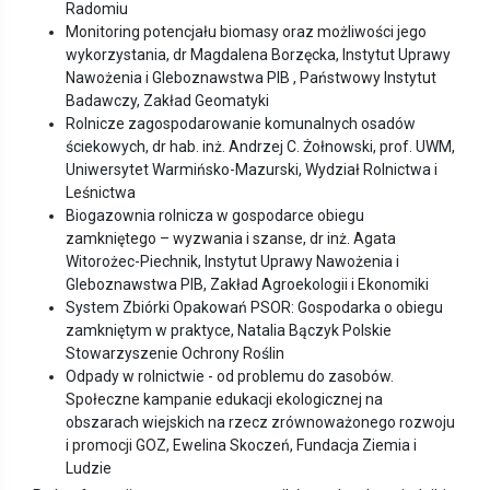
Radomiu
Monitoring potencjału biomasy oraz możliwości jego
wykorzystania, dr Magdalena Borzęcka, Instytut Uprawy
Nawożenia i Gleboznawstwa PIB , Państwowy Instytut
Badawczy, Zakład Geomatyki
Rolnicze zagospodarowanie komunalnych osadów
ściekowych, dr hab. inż. Andrzej C. Żołnowski, prof. UWM,
Uniwersytet Warmińsko-Mazurski, Wydział Rolnictwa i
Leśnictwa
Biogazownia rolnicza w gospodarce obiegu
zamkniętego – wyzwania i szanse, dr inż. Agata
Witorożec-Piechnik, Instytut Uprawy Nawożenia i
Gleboznawstwa PIB, Zakład Agroekologii i Ekonomiki
System Zbiórki Opakowań PSOR: Gospodarka o obiegu
zamkniętym w praktyce, Natalia Bączyk Polskie
Stowarzyszenie Ochrony Roślin
Odpady w rolnictwie - od problemu do zasobów.
Społeczne kampanie edukacji ekologicznej na
obszarach wiejskich na rzecz zrównoważonego rozwoju
i promocji GOZ, Ewelina Skoczeń, Fundacja Ziemia i
Ludzie