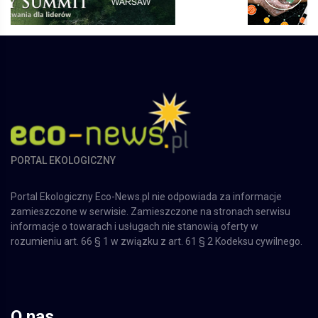
PORTAL EKOLOGICZNY
Portal Ekologiczny Eco-News.pl nie odpowiada za informacje
zamieszczone w serwisie. Zamieszczone na stronach serwisu
informacje o towarach i usługach nie stanowią oferty w
rozumieniu art. 66 § 1 w związku z art. 61 § 2 Kodeksu cywilnego.
O nas