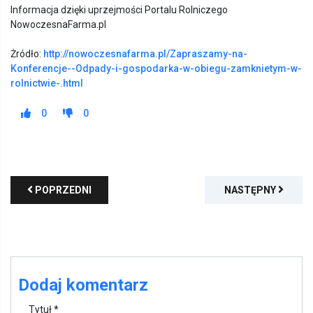
Informacja dzięki uprzejmości Portalu Rolniczego
NowoczesnaFarma.pl
Żródło:
http://nowoczesnafarma.pl/Zapraszamy-na-
Konferencje--Odpady-i-gospodarka-w-obiegu-zamknietym-w-
rolnictwie-.html
0
0
POPRZEDNI
NASTĘPNY
Dodaj komentarz
Tytuł *