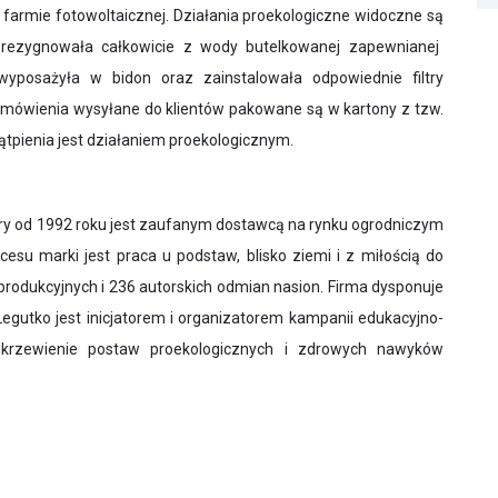
ki farmie fotowoltaicznej. Działania proekologiczne widoczne są
zrezygnowała całkowicie z wody butelkowanej zapewnianej
yposażyła w bidon oraz zainstalowała odpowiednie filtry
zamówienia wysyłane do klientów pakowane są w kartony z tzw.
ątpienia jest działaniem proekologicznym.
tóry od 1992 roku jest zaufanym dostawcą na rynku ogrodniczym
esu marki jest praca u podstaw, blisko ziemi i z miłością do
produkcyjnych i 236 autorskich odmian nasion. Firma dysponuje
egutko jest inicjatorem i organizatorem kampanii edukacyjno-
krzewienie postaw proekologicznych i zdrowych nawyków