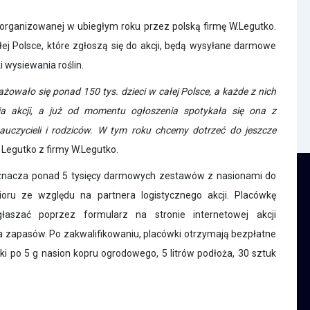
zorganizowanej w ubiegłym roku przez polską firmę W.Legutko.
łej Polsce, które zgłoszą się do akcji, będą wysyłane darmowe
 wysiewania roślin.
ło się ponad 150 tys. dzieci w całej Polsce, a każde z nich
a akcji, a już od momentu ogłoszenia spotykała się ona z
nauczycieli i rodziców. W tym roku chcemy dotrzeć do jeszcze
egutko z firmy W.Legutko.
nacza ponad 5 tysięcy darmowych zestawów z nasionami do
oru ze względu na partnera logistycznego akcji. Placówkę
łaszać poprzez formularz na stronie internetowej akcji
zapasów. Po zakwalifikowaniu, placówki
otrzymają
bezpłatne
tki po 5 g nasion kopru ogrodowego, 5 litrów podłoża, 30 sztuk