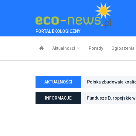
PORTAL EKOLOGICZNY
Aktualności
Porady
Ogłoszenia
AKTUALNOŚCI
Polska zbudowała koali
inwestycje w transforma
INFORMACJE
Fundusze Europejskie ws
ochroną przyrody