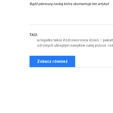
Bądź pierwszą osobą która skomentuje ten artykuł
TAGI:
w.legutko
także
#zdroworosna
dzieci
–
pakiet
zdrowych
ubiegłym
nawyków
całej
polsce
roś
Zobacz również