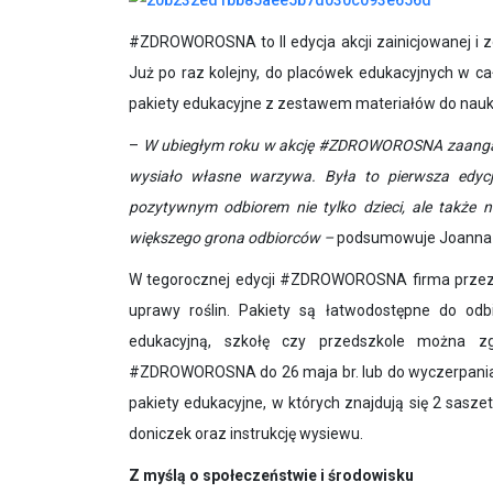
#ZDROWOROSNA to II edycja akcji zainicjowanej i 
Już po raz kolejny, do placówek edukacyjnych w ca
pakiety edukacyjne z zestawem materiałów do nauki
–
W ubiegłym roku w akcję #ZDROWOROSNA zaangażowa
wysiało własne warzywa. Była to pierwsza edycj
pozytywnym odbiorem nie tylko dzieci, ale także 
większego grona odbiorców –
podsumowuje Joanna L
W tegorocznej edycji #ZDROWOROSNA firma przez
uprawy roślin.
Pakiety są łatwodostępne do odbi
edukacyjną, szkołę czy przedszkole można zg
#ZDROWOROSNA do 26 maja br. lub do wyczerpania 
pakiety edukacyjne, w których
znajdują się 2 sasze
doniczek oraz instrukcję wysiewu.
Z myślą o społeczeństwie i środowisku