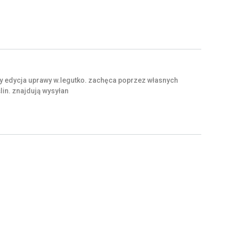
y
edycja
uprawy
w.legutko.
zachęca
poprzez
własnych
lin.
znajdują
wysyłan