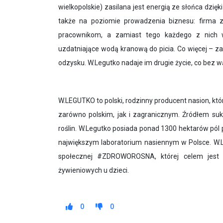
wielkopolskie) zasilana jest energią ze słońca dzię
także na poziomie prowadzenia biznesu: firma 
pracownikom, a zamiast tego każdego z nich w
uzdatniające wodą kranową do picia. Co więcej – 
odzysku. W.Legutko nadaje im drugie życie, co bez w
W.LEGUTKO to polski, rodzinny producent nasion, k
zarówno polskim, jak i zagranicznym. Źródłem sukc
roślin. W.Legutko posiada ponad 1300 hektarów pól 
największym laboratorium nasiennym w Polsce. W.L
społecznej #ZDROWOROSNA, której celem jest 
żywieniowych u dzieci.
0
0