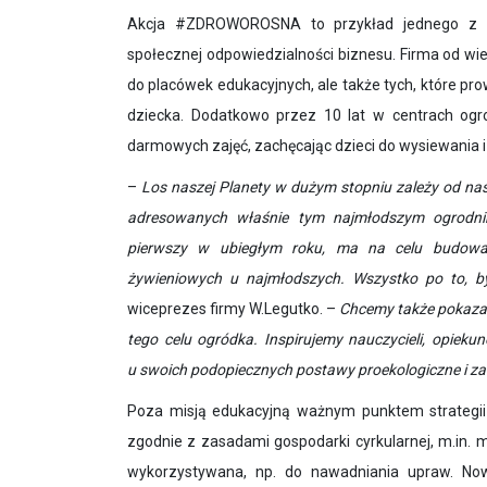
Akcja #ZDROWOROSNA to przykład jednego z w
społecznej odpowiedzialności biznesu. Firma od wiel
do placówek edukacyjnych, ale także tych, które pro
dziecka. Dodatkowo przez 10 lat w centrach ogro
darmowych zajęć, zachęcając dzieci do wysiewania 
–
Los naszej Planety w dużym stopniu zależy od nas
adresowanych właśnie tym najmłodszym ogrodni
pierwszy w ubiegłym roku, ma na celu budowa
żywieniowych u najmłodszych. Wszystko po to, by
wiceprezes firmy W.Legutko. –
Chcemy także pokazać,
tego celu ogródka. Inspirujemy nauczycieli, opiek
u swoich podopiecznych postawy proekologiczne i za
Poza misją edukacyjną ważnym punktem strategii W
zgodnie z zasadami gospodarki cyrkularnej, m.in.
wykorzystywana, np. do nawadniania upraw. No