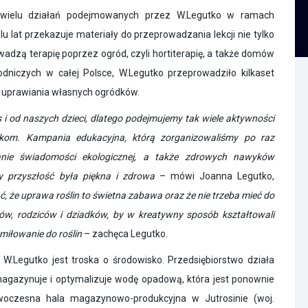
ielu działań podejmowanych przez W.Legutko w ramach
u lat przekazuje materiały do przeprowadzania lekcji nie tylko
wadzą terapię poprzez ogród, czyli hortiterapię, a także domów
dniczych w całej Polsce, W.Legutko przeprowadziło kilkaset
i uprawiania własnych ogródków.
 i od naszych dzieci, dlatego podejmujemy tak wiele aktywności
kom. Kampania edukacyjna, którą zorganizowaliśmy po raz
nie świadomości ekologicznej, a także zdrowych nawyków
 przyszłość była piękna i zdrowa
– mówi Joanna Legutko,
 że uprawa roślin to świetna zabawa oraz że nie trzeba mieć do
unów, rodziców i dziadków, by w kreatywny sposób kształtowali
miłowanie do roślin
– zachęca Legutko.
.Legutko jest troska o środowisko. Przedsiębiorstwo działa
 magazynuje i optymalizuje wodę opadową, która jest ponownie
woczesna hala magazynowo-produkcyjna w Jutrosinie (woj.