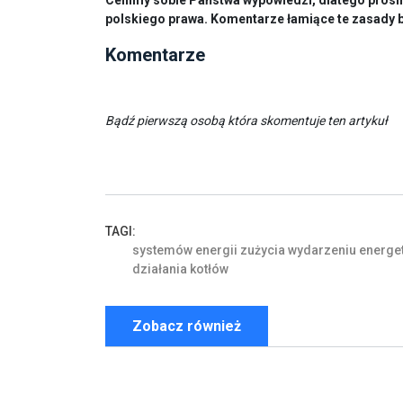
Cenimy sobie Państwa wypowiedzi, dlatego prosim
polskiego prawa. Komentarze łamiące te zasady 
Komentarze
Bądź pierwszą osobą która skomentuje ten artykuł
TAGI:
systemów
energii
zużycia
wydarzeniu
energe
działania
kotłów
Zobacz również