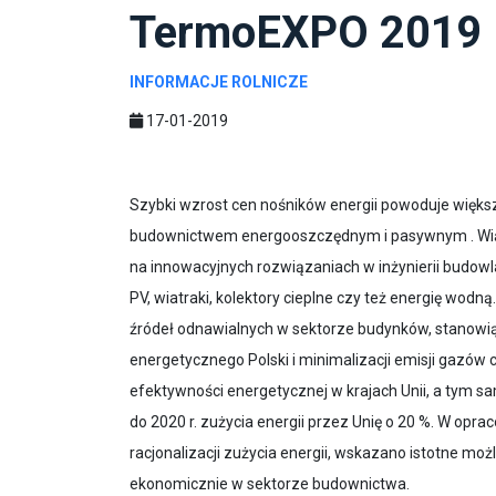
TermoEXPO 2019
INFORMACJE ROLNICZE
17-01-2019
Szybki wzrost cen nośników energii powoduje więks
budownictwem energooszczędnym i pasywnym . Wią
na innowacyjnych rozwiązaniach w inżynierii budowla
PV, wiatraki, kolektory cieplne czy też energię wodn
źródeł odnawialnych w sektorze budynków, stanowią 
energetycznego Polski i minimalizacji emisji gazów
efektywności energetycznej w krajach Unii, a tym sa
do 2020 r. zużycia energii przez Unię o 20 %. W opr
racjonalizacji zużycia energii, wskazano istotne mo
ekonomicznie w sektorze budownictwa.