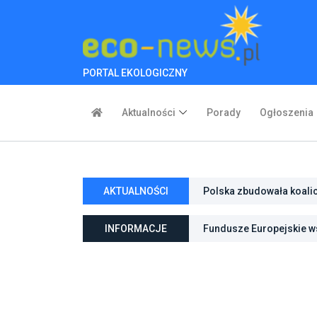
PORTAL EKOLOGICZNY
Aktualności
Porady
Ogłoszenia
AKTUALNOŚCI
Polska zbudowała koali
inwestycje w transforma
INFORMACJE
Fundusze Europejskie ws
ochroną przyrody