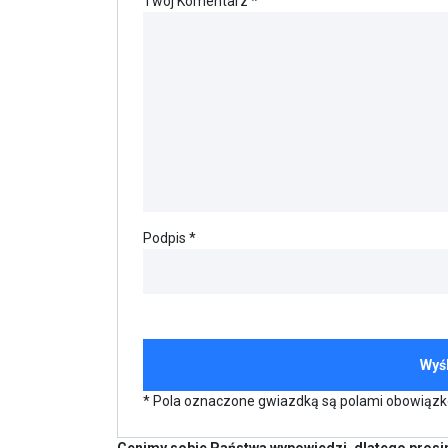
Twój Komentarz *
Podpis *
* Pola oznaczone gwiazdką są polami obowiąz