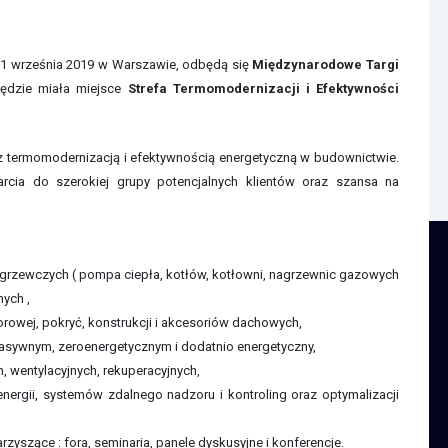
11 września 2019 w Warszawie, odbędą się
Międzynarodowe Targi
ędzie miała miejsce
Strefa Termomodernizacji i Efektywności
z termomodernizacją i efektywnością energetyczną w budownictwie.
cia do szerokiej grupy potencjalnych klientów oraz szansa na
w grzewczych ( pompa ciepła, kotłów, kotłowni, nagrzewnic gazowych
nych ,
orowej, pokryć, konstrukcji i akcesoriów dachowych,
sywnym, zeroenergetycznym i dodatnio energetyczny,
 wentylacyjnych, rekuperacyjnych,
rgii, systemów zdalnego nadzoru i kontroling oraz optymalizacji
zyszące : fora, seminaria, panele dyskusyjne i konferencje.