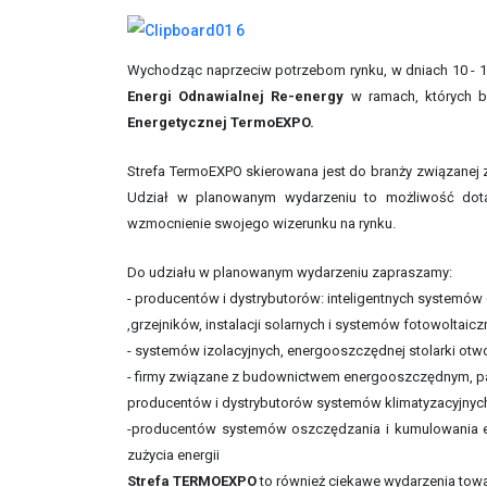
Wychodząc naprzeciw potrzebom rynku, w dniach 10 - 
Energi Odnawialnej Re-energy
w ramach, których b
Energetycznej TermoEXPO.
Strefa TermoEXPO skierowana jest do branży związanej 
Udział w planowanym wydarzeniu to możliwość dotar
wzmocnienie swojego wizerunku na rynku.
Do udziału w planowanym wydarzeniu zapraszamy:
- producentów i dystrybutorów: inteligentnych systemó
,grzejników, instalacji solarnych i systemów fotowoltaicz
- systemów izolacyjnych, energooszczędnej stolarki otw
- firmy związane z budownictwem energooszczędnym, pa
producentów i dystrybutorów systemów klimatyzacyjnych,
-producentów systemów oszczędzania i kumulowania ene
zużycia energii
Strefa TERMOEXPO
to również ciekawe wydarzenia towar