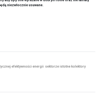
y aby były one wyrażane w dobrym tonie oraz nie łamały
będą niezwłocznie usuwane.
tycznej
efektywności
energii
sektorze
istotne
kolektory