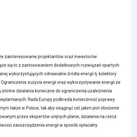
ze zainteresowanie projektantów oraz inwestorów
że się to z zastosowaniem dodatkowych rozwiązań opartych
nej wykorzystujących odnawialne źródła energii tj. kolektory
ą. Ograniczenie zużycia energii oraz wykorzystywanie energii ze
istotne działania konieczne do ograniczenia uzależnienia
 cieplarnianych. Rada Europy podkreśla konieczność poprawy
mym także w Polsce, tak aby osiągnąć cel, jakim jest obniżenie
acowanym przez ekspertów unijnych planie, działania na rzecz
żliwości zaoszczędzenia energii w sposób opłacalny