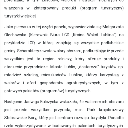
potencjału, w tym zasobów, walorów i atrakcji możliwych do
włączenia w zintegrowany produkt (program turystyczny)
turystyki wiejskiej.
Jako pierwsza w tej części panelu, wypowiedziała się Małgorzata
Olechowska (Kierownik Biura LGD „Kraina Wokół Lublina”) na
przykładzie LGD, w której znajdują się wszystkie podlubelskie
gminy. Scharakteryzowała walory obszaru, podkreślając iż przede
wszystkim jest to region rolniczy, który oferuje produkty i
otoczenie przyrodnicze. Miasto Lublin, „dostarcza” turystów np.
młodzież szkolną, mieszkańców Lublina, którzy korzystają z
walorów i ofert gospodarstw agroturystycznych, w tym z
gotowych pakietów (programów) turystycznych.
Następnie Jadwiga Kulczycka wskazała, że walorem ich obszaru
jest przede wszystkim przyroda, m.in. Park krajobrazowy
Stobrawskie Bory, który jest centrum rozwoju turystyki. Ponadto
rzeki wykorzystywane w budowanych pakietach turystycznych.