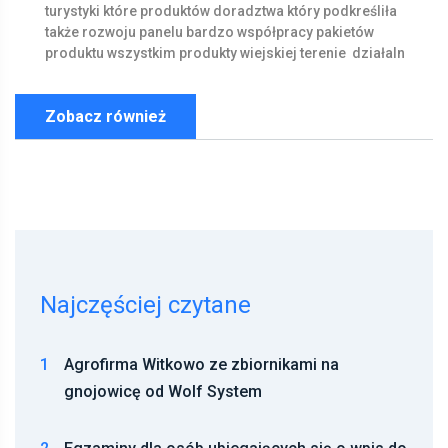
turystyki
które
produktów
doradztwa
który
podkreśliła
także
rozwoju
panelu
bardzo
współpracy
pakietów
produktu
wszystkim
produkty
wiejskiej
terenie
działaln
Zobacz również
Najczęściej czytane
1
Agrofirma Witkowo ze zbiornikami na
gnojowicę od Wolf System