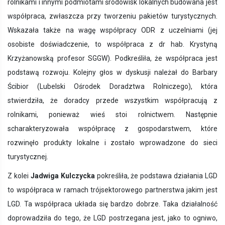
rolnikami i innymi podmiotami środowisk lokalnych budowana jest
współpraca, zwłaszcza przy tworzeniu pakietów turystycznych.
Wskazała także na wagę współpracy ODR z uczelniami (jej
osobiste doświadczenie, to współpraca z dr hab. Krystyną
Krzyżanowską profesor SGGW). Podkreśliła, że współpraca jest
podstawą rozwoju. Kolejny głos w dyskusji należał do Barbary
Ścibior (Lubelski Ośrodek Doradztwa Rolniczego), która
stwierdziła, że doradcy przede wszystkim współpracują z
rolnikami, ponieważ wieś stoi rolnictwem. Następnie
scharakteryzowała współpracę z gospodarstwem, które
rozwinęło produkty lokalne i zostało wprowadzone do sieci
turystycznej.
Z kolei
Jadwiga Kulczycka
pokreśliła, że podstawa działania LGD
to współpraca w ramach trójsektorowego partnerstwa jakim jest
LGD. Ta współpraca układa się bardzo dobrze. Taka działalność
doprowadziła do tego, że LGD postrzegana jest, jako to ogniwo,