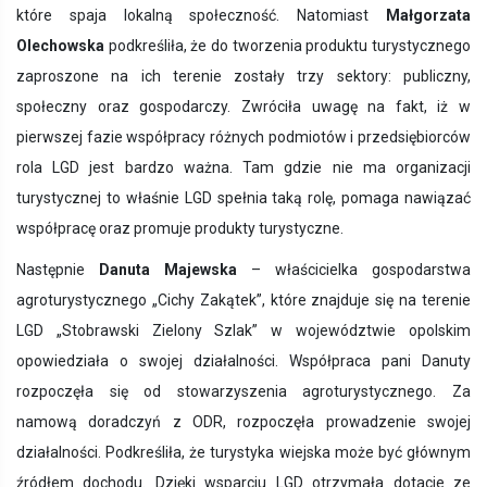
które spaja lokalną społeczność. Natomiast
Małgorzata
Olechowska
podkreśliła, że do tworzenia produktu turystycznego
zaproszone na ich terenie zostały trzy sektory: publiczny,
społeczny oraz gospodarczy. Zwróciła uwagę na fakt, iż w
pierwszej fazie współpracy różnych podmiotów i przedsiębiorców
rola LGD jest bardzo ważna. Tam gdzie nie ma organizacji
turystycznej to właśnie LGD spełnia taką rolę, pomaga nawiązać
współpracę oraz promuje produkty turystyczne.
Następnie
Danuta Majewska
– właścicielka gospodarstwa
agroturystycznego „Cichy Zakątek”, które znajduje się na terenie
LGD „Stobrawski Zielony Szlak” w województwie opolskim
opowiedziała o swojej działalności. Współpraca pani Danuty
rozpoczęła się od stowarzyszenia agroturystycznego. Za
namową doradczyń z ODR, rozpoczęła prowadzenie swojej
działalności. Podkreśliła, że turystyka wiejska może być głównym
źródłem dochodu. Dzięki wsparciu LGD otrzymała dotacje ze