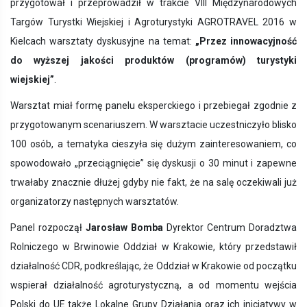
przygotował i przeprowadził w trakcie VIII Międzynarodowych
Targów Turystki Wiejskiej i Agroturystyki AGROTRAVEL 2016 w
Kielcach warsztaty dyskusyjne na temat:
„Przez innowacyjność
do wyższej jakości produktów (programów) turystyki
wiejskiej”
.
Warsztat miał formę panelu eksperckiego i przebiegał zgodnie z
przygotowanym scenariuszem. W warsztacie uczestniczyło blisko
100 osób, a tematyka cieszyła się dużym zainteresowaniem, co
spowodowało „przeciągnięcie” się dyskusji o 30 minut i zapewne
trwałaby znacznie dłużej gdyby nie fakt, że na salę oczekiwali już
organizatorzy następnych warsztatów.
Panel rozpoczął
Jarosław Bomba
Dyrektor Centrum Doradztwa
Rolniczego w Brwinowie Oddział w Krakowie, który przedstawił
działalność CDR, podkreślając, że Oddział w Krakowie od początku
wspierał działalność agroturystyczną, a od momentu wejścia
Polski do UE także Lokalne Grupy Działania oraz ich inicjatywy w