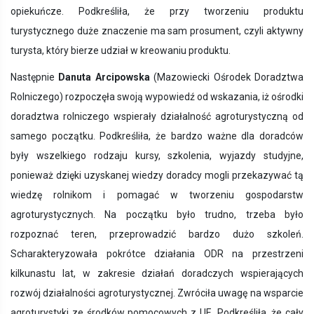
opiekuńcze. Podkreśliła, że przy tworzeniu produktu
turystycznego duże znaczenie ma sam prosument, czyli aktywny
turysta, który bierze udział w kreowaniu produktu.
Następnie
Danuta Arcipowska
(Mazowiecki Ośrodek Doradztwa
Rolniczego) rozpoczęła swoją wypowiedź od wskazania, iż ośrodki
doradztwa rolniczego wspierały działalność agroturystyczną od
samego początku. Podkreśliła, że bardzo ważne dla doradców
były wszelkiego rodzaju kursy, szkolenia, wyjazdy studyjne,
ponieważ dzięki uzyskanej wiedzy doradcy mogli przekazywać tą
wiedzę rolnikom i pomagać w tworzeniu gospodarstw
agroturystycznych. Na początku było trudno, trzeba było
rozpoznać teren, przeprowadzić bardzo dużo szkoleń.
Scharakteryzowała pokrótce działania ODR na przestrzeni
kilkunastu lat, w zakresie działań doradczych wspierających
rozwój działalności agroturystycznej. Zwróciła uwagę na wsparcie
agroturystyki ze środków pomocowych z UE. Podkreśliła, że cały