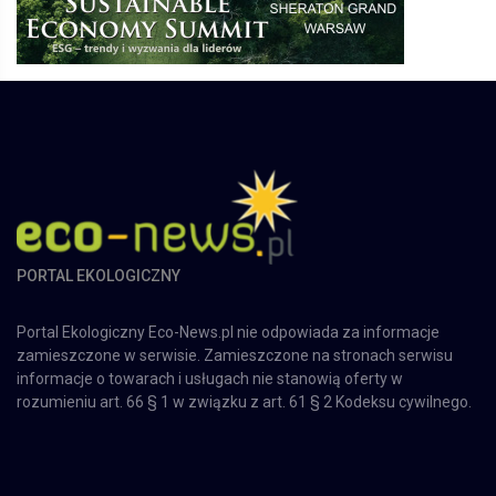
PORTAL EKOLOGICZNY
Portal Ekologiczny Eco-News.pl nie odpowiada za informacje
zamieszczone w serwisie. Zamieszczone na stronach serwisu
informacje o towarach i usługach nie stanowią oferty w
rozumieniu art. 66 § 1 w związku z art. 61 § 2 Kodeksu cywilnego.