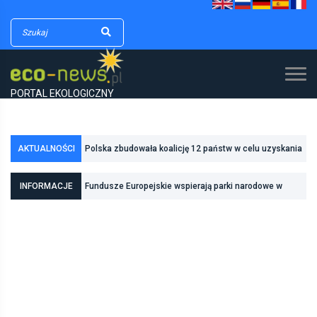
PORTAL EKOLOGICZNY
Polska zbudowała koalicję 12 państw w celu uzyskania
AKTUALNOŚCI
dodatkowych środków na inwestycje w transformację
Poznań zwiększa odporność na zmiany klimatu dzięki
energetyczną
inwestycjom w zielono-niebieską infrastrukturę
INFORMACJE
Fundusze Europejskie wspierają parki narodowe w
realizacji zadań związanych z ochroną przyrody