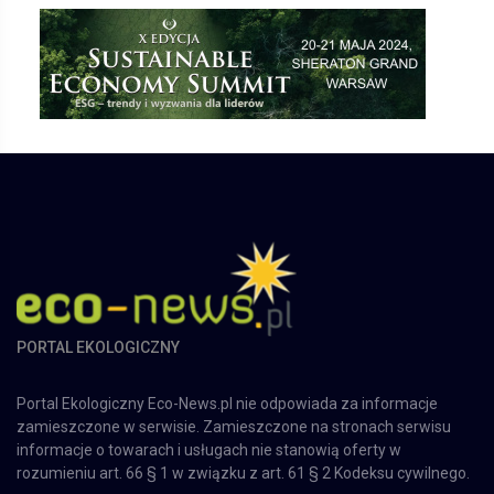
PORTAL EKOLOGICZNY
Portal Ekologiczny Eco-News.pl nie odpowiada za informacje
zamieszczone w serwisie. Zamieszczone na stronach serwisu
informacje o towarach i usługach nie stanowią oferty w
rozumieniu art. 66 § 1 w związku z art. 61 § 2 Kodeksu cywilnego.