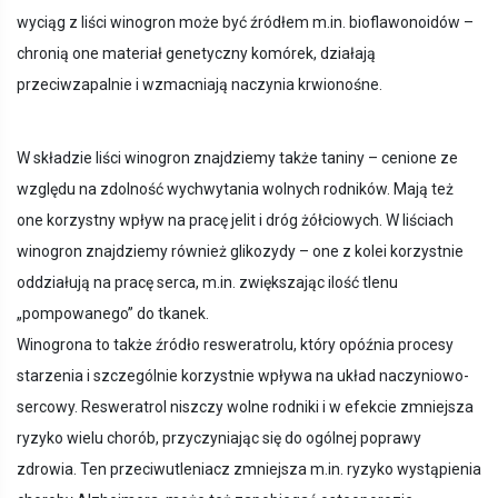
wyciąg z liści winogron może być źródłem m.in. bioflawonoidów –
chronią one materiał genetyczny komórek, działają
przeciwzapalnie i wzmacniają naczynia krwionośne.
W składzie liści winogron znajdziemy także taniny – cenione ze
względu na zdolność wychwytania wolnych rodników. Mają też
one korzystny wpływ na pracę jelit i dróg żółciowych. W liściach
winogron znajdziemy również glikozydy – one z kolei korzystnie
oddziałują na pracę serca, m.in. zwiększając ilość tlenu
„pompowanego” do tkanek.
Winogrona to także źródło resweratrolu, który opóźnia procesy
starzenia i szczególnie korzystnie wpływa na układ naczyniowo-
sercowy. Resweratrol niszczy wolne rodniki i w efekcie zmniejsza
ryzyko wielu chorób, przyczyniając się do ogólnej poprawy
zdrowia. Ten przeciwutleniacz zmniejsza m.in. ryzyko wystąpienia