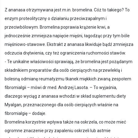
Z ananasa otrzymywana jest m.in. bromelina. Cóż to takiego? To
enzym proteolityczny o działaniu przeciwzapalnym i
przeciwbólowym. Bromelina poprawia krążenie krwi, a
jednocześnie zmniejsza napięcie mięśni, łagodząc przy tym bóle
mięśniowo-stawowe. Ekstrakt z ananasa likwiduje bądź zmniejsza
odczucia drętwienia, czy też ograniczenia ruchomości stawów.
- Te unikalne właściwości sprawiają, że bromelina jest pożądanym
składnikiem preparatów dla osób cierpiących na przewlekłą i
bolesną odmianę reumatyzmu tkanek miękkich zwaną zespołem
fibromialgii – mówi dr med. Andrzej Lasota. – To wyjaśnia,
dlaczego wyciąg z ananasa wchodzi w skład suplementu diety
Myalgan, przeznaczonego dla osób cierpiących właśnie na
fibromialgię – dodaje.
Bromelina korzystnie wpływa także na oskrzela, co może mieć
ogromne znaczenie przy zapaleniu oskrzeli lub astmie