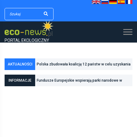
PORTAL EKOLOGICZNY
Polska zbudowała koalicję 12 państw w celu uzyskania
AKTUALNOŚCI
dodatkowych środków na inwestycje w transformację
Poznań zwiększa odporność na zmiany klimatu dzięki
INFORMACJE
Fundusze Europejskie wspierają parki narodowe w
energetyczną
inwestycjom w zielono-niebieską infrastrukturę
realizacji zadań związanych z ochroną przyrody