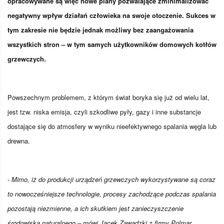
opracowywane są więc nowe plany pozwalające zminimalizować
negatywny wpływ działań człowieka na swoje otoczenie. Sukces w
tym zakresie nie będzie jednak możliwy bez zaangażowania
wszystkich stron – w tym samych użytkowników domowych kotłów
grzewczych.
Powszechnym problemem, z którym świat boryka się już od wielu lat,
jest tzw. niska emisja, czyli szkodliwe pyły, gazy i inne substancje
dostające się do atmosfery w wyniku nieefektywnego spalania węgla lub
drewna.
- Mimo, iż do produkcji urządzeń grzewczych wykorzystywane są coraz
to nowocześniejsze technologie, procesy zachodzące podczas spalania
pozostają niezmienne, a ich skutkiem jest zanieczyszczenie
środowiska naturalnego – mówi Jacek Zawadzki z firmy Polmar.