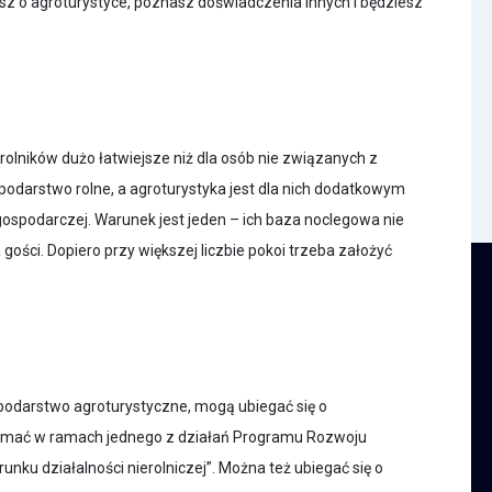
 o agroturystyce, poznasz doświadczenia innych i będziesz
rolników dużo łatwiejsze niż dla osób nie związanych z
podarstwo rolne, a agroturystyka jest dla nich dodatkowym
ospodarczej. Warunek jest jeden – ich baza noclegowa nie
gości. Dopiero przy większej liczbie pokoi trzeba założyć
spodarstwo agroturystyczne, mogą ubiegać się o
zymać w ramach jednego z działań Programu Rozwoju
ku działalności nierolniczej”. Można też ubiegać się o