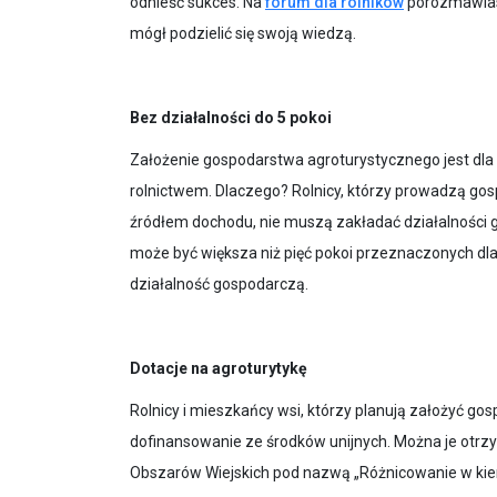
odnieść sukces. Na
forum dla rolników
porozmawiasz
mógł podzielić się swoją wiedzą.
Bez działalności do 5 pokoi
Założenie gospodarstwa agroturystycznego jest dla 
rolnictwem. Dlaczego? Rolnicy, którzy prowadzą gos
źródłem dochodu, nie muszą zakładać działalności g
może być większa niż pięć pokoi przeznaczonych dla 
działalność gospodarczą.
Dotacje na agroturytykę
Rolnicy i mieszkańcy wsi, którzy planują założyć go
dofinansowanie ze środków unijnych. Można je otr
Obszarów Wiejskich pod nazwą „Różnicowanie w kierun