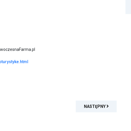
NowoczesnaFarma.pl
turystyke.html
NASTĘPNY