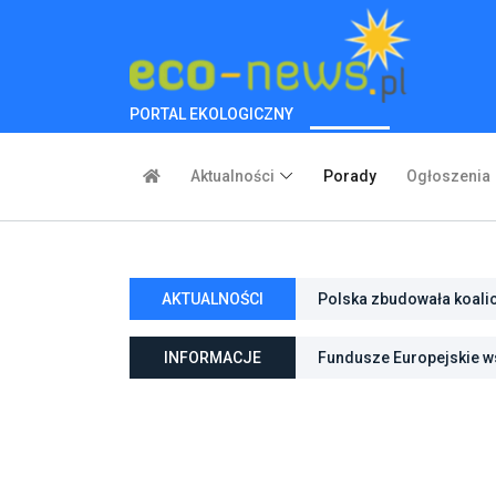
PORTAL EKOLOGICZNY
Aktualności
Porady
Ogłoszenia
AKTUALNOŚCI
Polska zbudowała koali
inwestycje w transforma
INFORMACJE
Fundusze Europejskie ws
ochroną przyrody