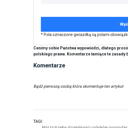
* Pola oznaczone gwiazdką są polami obowiąz
Cenimy sobie Państwa wypowiedzi, dlatego prosim
polskiego prawa. Komentarze łamiące te zasady 
Komentarze
Bądź pierwszą osobą która skomentuje ten artykuł
TAGI:
którzy
trzeba
działalności
rolników
gospodar