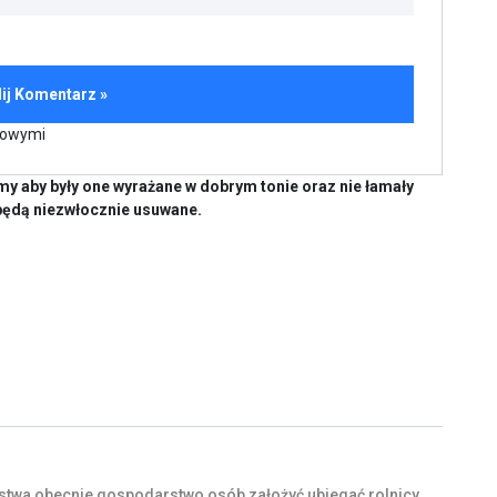
kowymi
y aby były one wyrażane w dobrym tonie oraz nie łamały
będą niezwłocznie usuwane.
stwa
obecnie
gospodarstwo
osób
założyć
ubiegać
rolnicy