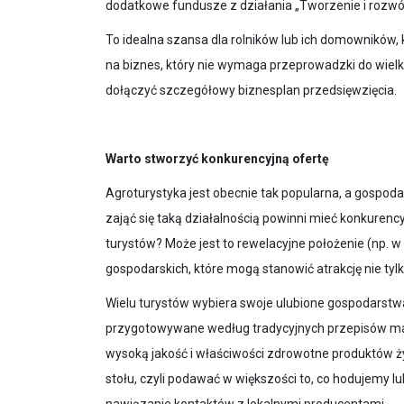
dodatkowe fundusze z działania „Tworzenie i rozwój
To idealna szansa dla rolników lub ich domowników, k
na biznes, który nie wymaga przeprowadzki do wielk
dołączyć szczegółowy biznesplan przedsięwzięcia.
Warto stworzyć konkurencyjną ofertę
Agroturystyka jest obecnie tak popularna, a gospodar
zająć się taką działalnością powinni mieć konkuren
turystów? Może jest to rewelacyjne położenie (np. 
gospodarskich, które mogą stanowić atrakcję nie tyl
Wielu turystów wybiera swoje ulubione gospodarstwa
przygotowywane według tradycyjnych przepisów maj
wysoką jakość i właściwości zdrowotne produktów ż
stołu, czyli podawać w większości to, co hodujemy