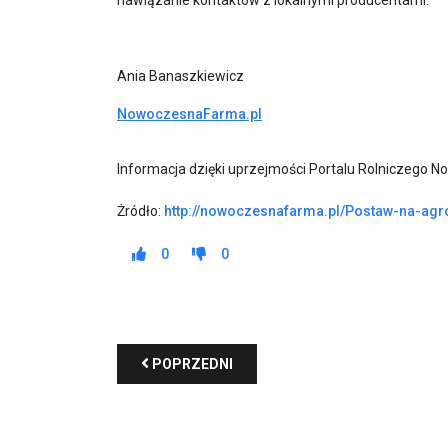
nawiązanie kontaktów z lokalnymi producentami.
Ania Banaszkiewicz
NowoczesnaFarma.pl
Informacja dzięki uprzejmości Portalu Rolniczego 
Żródło:
http://nowoczesnafarma.pl/Postaw-na-agro
0
0
POPRZEDNI