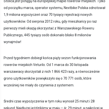
Stolica jest potęgą na europejskiej mapie rowerów miejskich. Tylko
od początku marca, operator systemu, Nextbike Polska odnotował
1,9 miliona wypożyczeń oraz 70 tysięcy rejestracji nowych
użytkowników. Od sierpnia 2012 roku, gdy mieszkańcy po raz
pierwszy mieli okazję skorzystać z Warszawskiego Roweru
Publicznego, 445 tysięcy osób dokonało blisko 8 milionów
wynajmów!
Przed tygodniem dobiegł końca piąty sezon funkcjonowania
rowerów miejskich Veturilo. Od 1 marca do 30 listopada
warszawiacy skorzystali z nich 1 866 423 razy, a równocześnie
grono użytkowników powiększyło się o 70 771 osób, które
wcześniej nie miały do czynienia z systemem.
Średni czas wypożyczenia w tym roku wynosił 25 minut i 28
sekund. Najdłużej jeździliśmy w maju – śr. 29 minut, a najkrócej w