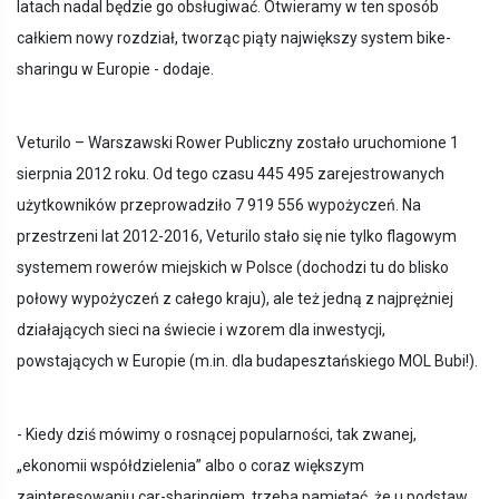
latach nadal będzie go obsługiwać. Otwieramy w ten sposób
całkiem nowy rozdział, tworząc piąty największy system bike-
sharingu w Europie - dodaje.
Veturilo – Warszawski Rower Publiczny zostało uruchomione 1
sierpnia 2012 roku. Od tego czasu 445 495 zarejestrowanych
użytkowników przeprowadziło 7 919 556 wypożyczeń. Na
przestrzeni lat 2012-2016, Veturilo stało się nie tylko flagowym
systemem rowerów miejskich w Polsce (dochodzi tu do blisko
połowy wypożyczeń z całego kraju), ale też jedną z najprężniej
działających sieci na świecie i wzorem dla inwestycji,
powstających w Europie (m.in. dla budapesztańskiego MOL Bubi!).
- Kiedy dziś mówimy o rosnącej popularności, tak zwanej,
„ekonomii współdzielenia” albo o coraz większym
zainteresowaniu car-sharingiem, trzeba pamiętać, że u podstaw