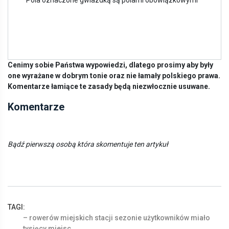
* Pola oznaczone gwiazdką są polami obowiązkowymi
Cenimy sobie Państwa wypowiedzi, dlatego prosimy aby były
one wyrażane w dobrym tonie oraz nie łamały polskiego prawa.
Komentarze łamiące te zasady będą niezwłocznie usuwane.
Komentarze
Bądź pierwszą osobą która skomentuje ten artykuł
TAGI:
–
rowerów
miejskich
stacji
sezonie
użytkowników
miało
tysięcy
miejsc