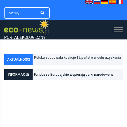
PORTAL EKOLOGICZNY
Polska zbudowała koalicję 12 państw w celu uzyskania
dodatkowych środków na inwestycje w transformację
AKTUALNOŚCI
Poznań zwiększa odporność na zmiany klimatu dzięki
energetyczną
inwestycjom w zielono-niebieską infrastrukturę
INFORMACJE
Fundusze Europejskie wspierają parki narodowe w
realizacji zadań związanych z ochroną przyrody