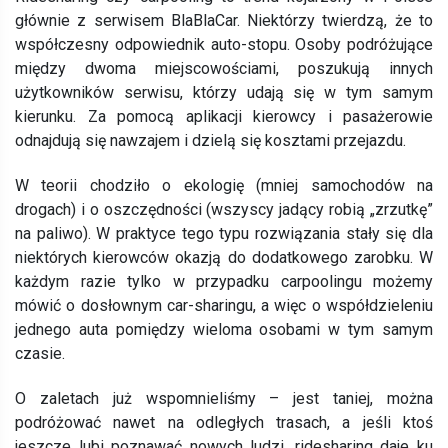
głównie z serwisem BlaBlaCar. Niektórzy twierdzą, że to
współczesny odpowiednik auto-stopu. Osoby podróżujące
między dwoma miejscowościami, poszukują innych
użytkowników serwisu, którzy udają się w tym samym
kierunku. Za pomocą aplikacji kierowcy i pasażerowie
odnajdują się nawzajem i dzielą się kosztami przejazdu.
W teorii chodziło o ekologię (mniej samochodów na
drogach) i o oszczędności (wszyscy jadący robią „zrzutkę”
na paliwo). W praktyce tego typu rozwiązania stały się dla
niektórych kierowców okazją do dodatkowego zarobku. W
każdym razie tylko w przypadku carpoolingu możemy
mówić o dosłownym car-sharingu, a więc o współdzieleniu
jednego auta pomiędzy wieloma osobami w tym samym
czasie.
O zaletach już wspomnieliśmy – jest taniej, można
podróżować nawet na odległych trasach, a jeśli ktoś
jeszcze lubi poznawać nowych ludzi, ridesharing daje ku