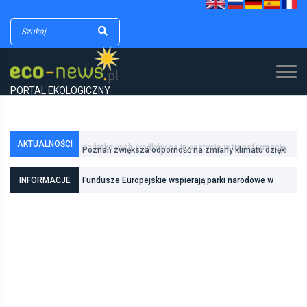
PORTAL EKOLOGICZNY
AKTUALNOŚCI
Poznań zwiększa odporność na zmiany klimatu dzięki
inwestycjom w zielono-niebieską infrastrukturę
INFORMACJE
Fundusze Europejskie wspierają parki narodowe w
realizacji zadań związanych z ochroną przyrody