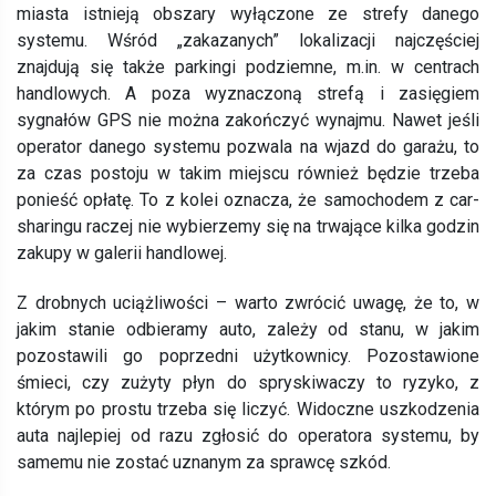
miasta istnieją obszary wyłączone ze strefy danego
systemu. Wśród „zakazanych” lokalizacji najczęściej
znajdują się także parkingi podziemne, m.in. w centrach
handlowych. A poza wyznaczoną strefą i zasięgiem
sygnałów GPS nie można zakończyć wynajmu. Nawet jeśli
operator danego systemu pozwala na wjazd do garażu, to
za czas postoju w takim miejscu również będzie trzeba
ponieść opłatę. To z kolei oznacza, że samochodem z car-
sharingu raczej nie wybierzemy się na trwające kilka godzin
zakupy w galerii handlowej.
Z drobnych uciążliwości – warto zwrócić uwagę, że to, w
jakim stanie odbieramy auto, zależy od stanu, w jakim
pozostawili go poprzedni użytkownicy. Pozostawione
śmieci, czy zużyty płyn do spryskiwaczy to ryzyko, z
którym po prostu trzeba się liczyć. Widoczne uszkodzenia
auta najlepiej od razu zgłosić do operatora systemu, by
samemu nie zostać uznanym za sprawcę szkód.