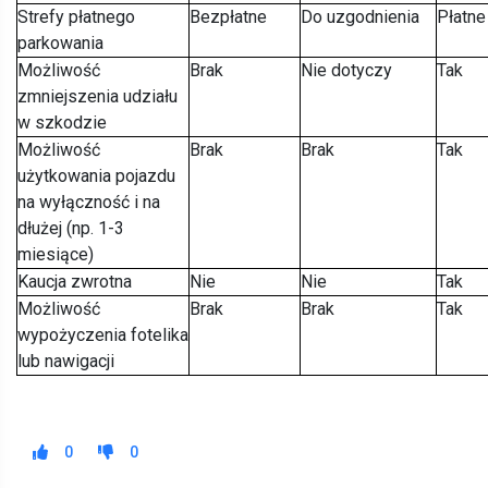
Strefy płatnego
Bezpłatne
Do uzgodnienia
Płatne
parkowania
Możliwość
Brak
Nie dotyczy
Tak
zmniejszenia udziału
w szkodzie
Możliwość
Brak
Brak
Tak
użytkowania pojazdu
na wyłączność i na
dłużej (np. 1-3
miesiące)
Kaucja zwrotna
Nie
Nie
Tak
Możliwość
Brak
Brak
Tak
wypożyczenia fotelika
lub nawigacji
0
0