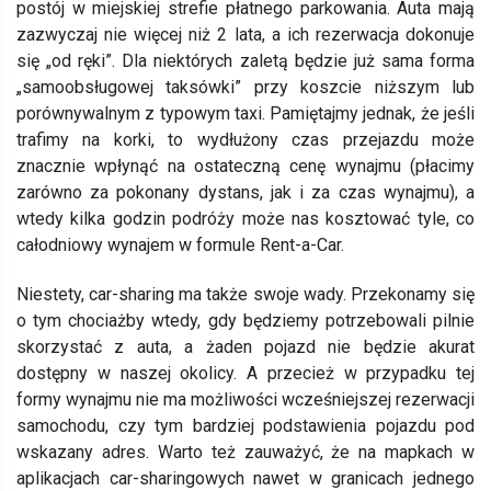
postój w miejskiej strefie płatnego parkowania. Auta mają
zazwyczaj nie więcej niż 2 lata, a ich rezerwacja dokonuje
się „od ręki”. Dla niektórych zaletą będzie już sama forma
„samoobsługowej taksówki” przy koszcie niższym lub
porównywalnym z typowym taxi. Pamiętajmy jednak, że jeśli
trafimy na korki, to wydłużony czas przejazdu może
znacznie wpłynąć na ostateczną cenę wynajmu (płacimy
zarówno za pokonany dystans, jak i za czas wynajmu), a
wtedy kilka godzin podróży może nas kosztować tyle, co
całodniowy wynajem w formule Rent-a-Car.
Niestety, car-sharing ma także swoje wady. Przekonamy się
o tym chociażby wtedy, gdy będziemy potrzebowali pilnie
skorzystać z auta, a żaden pojazd nie będzie akurat
dostępny w naszej okolicy. A przecież w przypadku tej
formy wynajmu nie ma możliwości wcześniejszej rezerwacji
samochodu, czy tym bardziej podstawienia pojazdu pod
wskazany adres. Warto też zauważyć, że na mapkach w
aplikacjach car-sharingowych nawet w granicach jednego