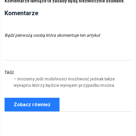
Komentarze łamiące te zasady będą niezwłocznie usuwane.
Komentarze
Bądź pierwszą osobą która skomentuje ten artykuł
TAGI:
–
możemy
jeśli
mobilności
możliwość
jednak
także
wynajmu
którzy
będzie
wynajem
przypadku
można
Zobacz również