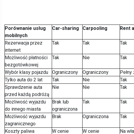
Porównanie usług
Car-sharing
Carpooling
Rent a
mobilnych
Rezerwacja przez
Tak
Tak
Tak
internet
Możliwość płatności
Tak
Nie
Tak
bezgotówkowej
Wybór klasy pojazdu
Ograniczony
Ograniczony
Pełny 
Tylko auta do 2 lat
Tak
Nie
Tak
Sprawdzenie auta
Nie
Nie
Tak
przed każdą podróżą
Możliwość wyjazdu
Brak lub
Tak
Tak
do innego miasta
ograniczona
Możliwość wyjazdu
Brak
Ograniczona
Tak
zagranicznego
Koszty paliwa
W cenie
W cenie
Na wła