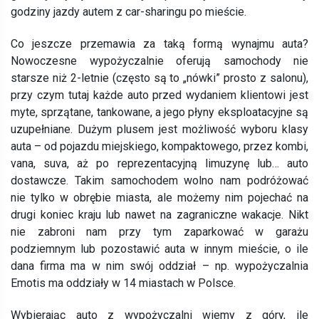
godziny jazdy autem z car-sharingu po mieście.
Co jeszcze przemawia za taką formą wynajmu auta?
Nowoczesne wypożyczalnie oferują samochody nie
starsze niż 2-letnie (często są to „nówki” prosto z salonu),
przy czym tutaj każde auto przed wydaniem klientowi jest
myte, sprzątane, tankowane, a jego płyny eksploatacyjne są
uzupełniane. Dużym plusem jest możliwość wyboru klasy
auta – od pojazdu miejskiego, kompaktowego, przez kombi,
vana, suva, aż po reprezentacyjną limuzynę lub… auto
dostawcze. Takim samochodem wolno nam podróżować
nie tylko w obrębie miasta, ale możemy nim pojechać na
drugi koniec kraju lub nawet na zagraniczne wakacje. Nikt
nie zabroni nam przy tym zaparkować w garażu
podziemnym lub pozostawić auta w innym mieście, o ile
dana firma ma w nim swój oddział – np. wypożyczalnia
Emotis ma oddziały w 14 miastach w Polsce.
Wybierając auto z wypożyczalni wiemy z góry, ile