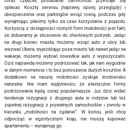
coraz częściej posiadanie samochodu przestaje się
opłacać. Koszty serwisu (naprawy, opony, przeglądy) i
ubezpieczenia oraz parkingów wciąż rosną, podczas gdy
wynajmując, płacimy tylko za czas korzystania z pojazdu.
Korzyścią z dostępności różnych form mobilności jest fakt,
że dobieramy je stosownie do chwilowych potrzeb. Jadąc
na drugi koniec miasta, możemy wziąć auto z ulicy lub
wezwać Ubera, wyjeżdżając poza miasto lub nawet jadąc na
wakacje, możemy wybrać nowiutkie auto z wypożyczalni.
Dziś naprawdę możemy podróżować tak, jak nam wygodnie
w danym momencie i to bez ponoszenia dużych kosztów. A
dodatkowo na naszej mobilności zyskuje środowisko
naturalne. Nie mam wątpliwości, że elastyczne formy
podróżowania będą coraz popularniejsze. Już dziś widać
tendencje rezygnacji z drugiego auta w rodzinie lub też
zupełnej rezygnacji z prywatnych samochodów i zwrotu w
kierunku „mobilności na żądanie”. W końcu, jeśli chcę
odpocząć w egzotycznym kraju, nie muszę kupować
apartamentu – wynajmuję go.