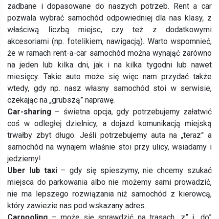
zadbane i dopasowane do naszych potrzeb. Rent a car
pozwala wybrać samochód odpowiedniej dla nas klasy, z
właściwą liczbą miejsc, czy też z dodatkowymi
akcesoriami (np. fotelikiem, nawigacją). Warto wspomnieć,
że w ramach rent-a-car samochód można wynająć zarówno
na jeden lub kilka dni, jak i na kilka tygodni lub nawet
miesięcy. Takie auto może się więc nam przydać także
wtedy, gdy np. nasz własny samochód stoi w serwisie,
czekając na „grubszą” naprawę.
Car-sharing
– świetna opcja, gdy potrzebujemy załatwić
coś w odległej dzielnicy, a dojazd komunikacją miejską
trwałby zbyt długo. Jeśli potrzebujemy auta na „teraz” a
samochód na wynajem właśnie stoi przy ulicy, wsiadamy i
jedziemy!
Uber lub taxi
– gdy się spieszymy, nie chcemy szukać
miejsca do parkowania albo nie możemy sami prowadzić,
nie ma lepszego rozwiązania niż samochód z kierowcą,
który zawiezie nas pod wskazany adres.
Carpooling
– może się sprawdzić na trasach „z” i „do”