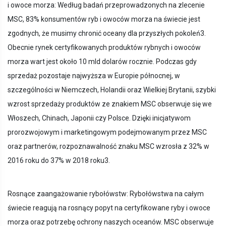
i owoce morza: Według badań przeprowadzonych na zlecenie
MSC, 83% konsumentów ryb i owoców morza na świecie jest
zgodnych, że musimy chronić oceany dla przyszłych pokoleń3.
Obecnie rynek certyfikowanych produktów rybnych i owoców
morza wart jest około 10 mld dolarów rocznie. Podczas gdy
sprzedaż pozostaje najwyższa w Europie północnej, w
szczególności w Niemczech, Holandii oraz Wielkiej Brytanii, szybki
wzrost sprzedaży produktów ze znakiem MSC obserwuje się we
Włoszech, Chinach, Japonii czy Polsce. Dzięki inicjatywom
prorozwojowym i marketingowym podejmowanym przez MSC
oraz partnerów, rozpoznawalność znaku MSC wzrosła z 32% w
2016 roku do 37% w 2018 roku3.
Rosnące zaangażowanie rybołówstw: Rybołówstwa na całym
świecie reagują na rosnący popyt na certyfikowane ryby i owoce
morza oraz potrzebę ochrony naszych oceanów. MSC obserwuje