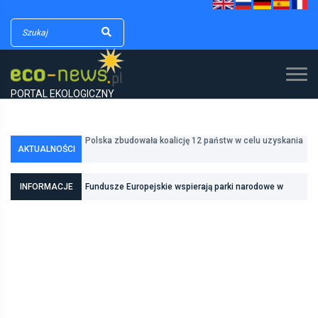
PORTAL EKOLOGICZNY
Polska zbudowała koalicję 12 państw w celu uzyskania
dodatkowych środków na inwestycje w transformację
AKTUALNOŚCI
Poznań zwiększa odporność na zmiany klimatu dzięki
energetyczną
inwestycjom w zielono-niebieską infrastrukturę
INFORMACJE
Fundusze Europejskie wspierają parki narodowe w
realizacji zadań związanych z ochroną przyrody