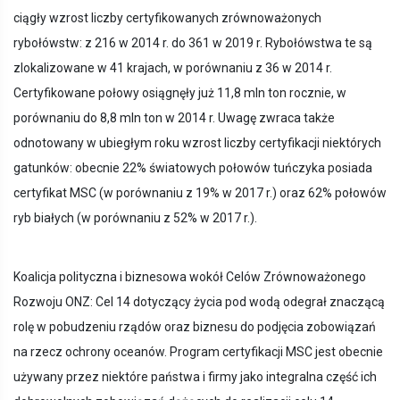
ciągły wzrost liczby certyfikowanych zrównoważonych
rybołówstw: z 216 w 2014 r. do 361 w 2019 r. Rybołówstwa te są
zlokalizowane w 41 krajach, w porównaniu z 36 w 2014 r.
Certyfikowane połowy osiągnęły już 11,8 mln ton rocznie, w
porównaniu do 8,8 mln ton w 2014 r. Uwagę zwraca także
odnotowany w ubiegłym roku wzrost liczby certyfikacji niektórych
gatunków: obecnie 22% światowych połowów tuńczyka posiada
certyfikat MSC (w porównaniu z 19% w 2017 r.) oraz 62% połowów
ryb białych (w porównaniu z 52% w 2017 r.).
Koalicja polityczna i biznesowa wokół Celów Zrównoważonego
Rozwoju ONZ: Cel 14 dotyczący życia pod wodą odegrał znaczącą
rolę w pobudzeniu rządów oraz biznesu do podjęcia zobowiązań
na rzecz ochrony oceanów. Program certyfikacji MSC jest obecnie
używany przez niektóre państwa i firmy jako integralna część ich