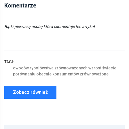
Komentarze
Bądź pierwszą osobą która skomentuje ten artykuł
TAGI:
owoców
rybołówstwa
zrównoważonych
wzrost
świecie
porównaniu
obecnie
konsumentów
zrównoważone
Zobacz również