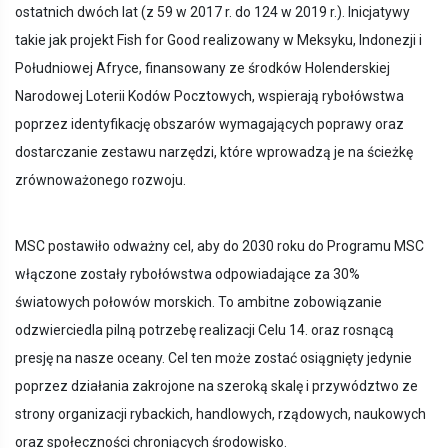
ostatnich dwóch lat (z 59 w 2017 r. do 124 w 2019 r.). Inicjatywy
takie jak projekt Fish for Good realizowany w Meksyku, Indonezji i
Południowej Afryce, finansowany ze środków Holenderskiej
Narodowej Loterii Kodów Pocztowych, wspierają rybołówstwa
poprzez identyfikację obszarów wymagających poprawy oraz
dostarczanie zestawu narzędzi, które wprowadzą je na ścieżkę
zrównoważonego rozwoju.
MSC postawiło odważny cel, aby do 2030 roku do Programu MSC
włączone zostały rybołówstwa odpowiadające za 30%
światowych połowów morskich. To ambitne zobowiązanie
odzwierciedla pilną potrzebę realizacji Celu 14. oraz rosnącą
presję na nasze oceany. Cel ten może zostać osiągnięty jedynie
poprzez działania zakrojone na szeroką skalę i przywództwo ze
strony organizacji rybackich, handlowych, rządowych, naukowych
oraz społeczności chroniących środowisko.