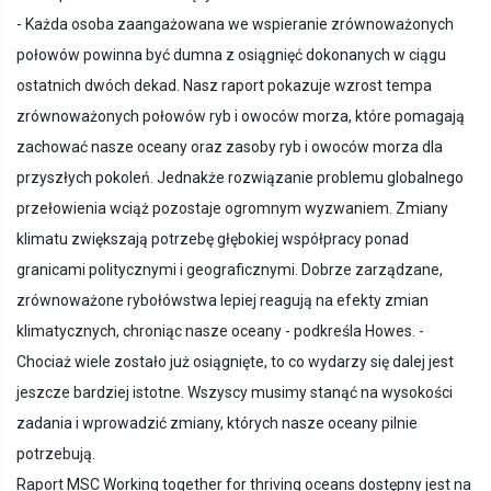
- Każda osoba zaangażowana we wspieranie zrównoważonych
połowów powinna być dumna z osiągnięć dokonanych w ciągu
ostatnich dwóch dekad. Nasz raport pokazuje wzrost tempa
zrównoważonych połowów ryb i owoców morza, które pomagają
zachować nasze oceany oraz zasoby ryb i owoców morza dla
przyszłych pokoleń. Jednakże rozwiązanie problemu globalnego
przełowienia wciąż pozostaje ogromnym wyzwaniem. Zmiany
klimatu zwiększają potrzebę głębokiej współpracy ponad
granicami politycznymi i geograficznymi. Dobrze zarządzane,
zrównoważone rybołówstwa lepiej reagują na efekty zmian
klimatycznych, chroniąc nasze oceany - podkreśla Howes. -
Chociaż wiele zostało już osiągnięte, to co wydarzy się dalej jest
jeszcze bardziej istotne. Wszyscy musimy stanąć na wysokości
zadania i wprowadzić zmiany, których nasze oceany pilnie
potrzebują.
Raport MSC Working together for thriving oceans dostępny jest na