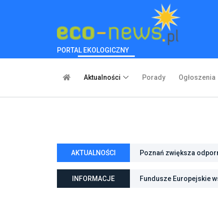
PORTAL EKOLOGICZNY
Aktualności
Porady
Ogłoszenia
AKTUALNOŚCI
Poznań zwiększa odporno
niebieską infrastrukturę
Fundusze Europejskie ws
INFORMACJE
ochroną przyrody
Pierwszy rezerwat przy