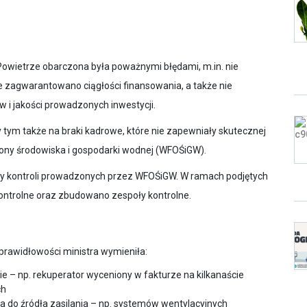
Powietrze obarczona była poważnymi błędami, m.in. nie
e zagwarantowano ciągłości finansowania, a także nie
 i jakości prowadzonych inwestycji.
 tym także na braki kadrowe, które nie zapewniały skutecznej
ny środowiska i gospodarki wodnej (WFOŚiGW).
by kontroli prowadzonych przez WFOŚiGW. W ramach podjętych
kontrolne oraz zbudowano zespoły kontrolne.
rawidłowości ministra wymieniła:
e – np. rekuperator wyceniony w fakturze na kilkanaście
ch
ia do źródła zasilania – np. systemów wentylacyjnych
u do prądu,
nosiły żadnego efektu ekologicznego – jak montaż drogich
trzymanie pomp ciepła w stodołach.