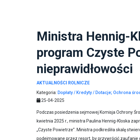
Ministra Hennig-K
program Czyste Po
nieprawidłowości
AKTUALNOŚCI ROLNICZE
Kategoria:
Dopłaty / Kredyty / Dotacje;
Ochrona śro
25-04-2025
Podczas posiedzenia sejmowej Komisja Ochrony Środ
kwietnia 2025 r., ministra Paulina Hennig-Kloska za
„Czyste Powietrze”. Ministra podkreśliła skalę stw
podejmowane przez resort, by przywrócić zaufanie
Polsce.