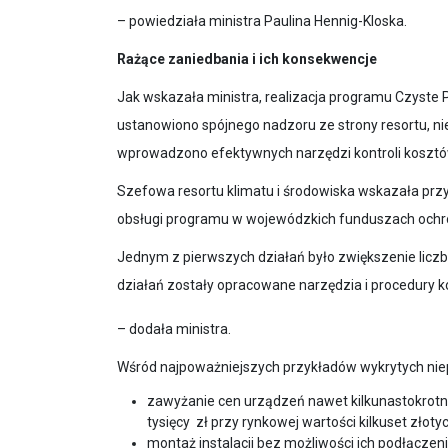
Jak wskazała ministra, realizacja programu Czyste 
ustanowiono spójnego nadzoru ze strony resortu, ni
wprowadzono efektywnych narzędzi kontroli kosztów
Szefowa resortu klimatu i środowiska wskazała przy
obsługi programu w wojewódzkich funduszach ochro
Jednym z pierwszych działań było zwiększenie licz
działań zostały opracowane narzędzia i procedury 
– dodała ministra.
Wśród najpoważniejszych przykładów wykrytych niep
zawyżanie cen urządzeń nawet kilkunastokrotni
tysięcy zł przy rynkowej wartości kilkuset złoty
montaż instalacji bez możliwości ich podłączen
umieszczanych w pomieszczeniach bez dostęp
wypłaty zaliczek za inwestycje, które nie przy
urządzeń w nieocieplonych domach czy nawet 
Działania naprawcze