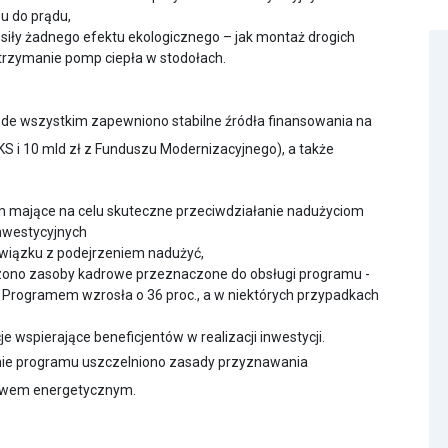
e wszystkim zapewniono stabilne źródła finansowania na
nIKS i 10 mld zł z Funduszu Modernizacyjnego), a także
m mające na celu skuteczne przeciwdziałanie nadużyciom
nwestycyjnych
wiązku z podejrzeniem nadużyć,
ono zasoby kadrowe przeznaczone do obsługi programu -
 Programem wzrosła o 36 proc., a w niektórych przypadkach
wspierające beneficjentów w realizacji inwestycji.
ormie programu uszczelniono zasady przyznawania
óstwem energetycznym.
eprawidłowości, program ma ogromny potencjał – w 2024 r.
brze zrealizowanych inwestycji pokazują, że przy odpowiednim
 jakość życia i zmniejszać emisje szkodliwych