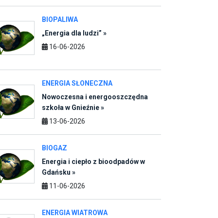
16-06-2026
ENERGIA SŁONECZNA
Nowoczesna i energooszczędna
szkoła w Gnieźnie »
13-06-2026
BIOGAZ
Energia i ciepło z bioodpadów w
Gdańsku »
11-06-2026
ENERGIA WIATROWA
Nowy etap rozwoju terminala
offshore w Świnoujściu. PSEW 2026
o energetyce wiatrowej i
bezpieczeństwie energetycznym »