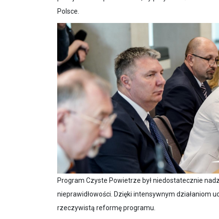
Program Czyste Powietrze był niedostatecznie nadzo
nieprawidłowości. Dzięki intensywnym działaniom ud
rzeczywistą reformę programu.
– powiedziała ministra Paulina Hennig-Kloska.
Rażące zaniedbania i ich konsekwencje