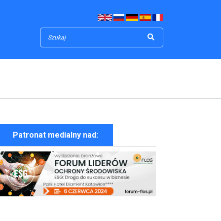
Patronat medialny nad:
Wybrane