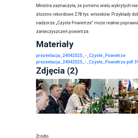
zanieczyszczeń powietrza.
Materiały
prezentacja_24042025_-_Czyste_Powietrze
prezentacja_24042025_-_Czyste_Powietrze.pdf
3
Zdjęcia (2)
Pokaż zdjęcie 1 z galerii.
Pokaż zdję
Źródło
Ministerstwo Klimatu
https://www.gov.pl/web/klimat
0
0