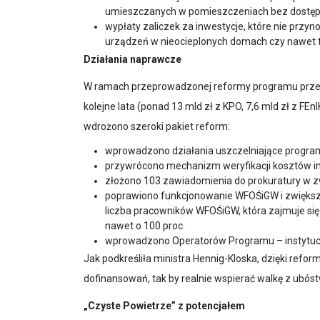
W ramach przeprowadzonej reformy programu przed
kolejne lata (ponad 13 mld zł z KPO, 7,6 mld zł z FE
wdrożono szeroki pakiet reform:
wprowadzono działania uszczelniające progra
przywrócono mechanizm weryfikacji kosztów i
złożono 103 zawiadomienia do prokuratury w z
poprawiono funkcjonowanie WFOŚiGW i zwiększ
liczba pracowników WFOŚiGW, która zajmuje się
nawet o 100 proc.
wprowadzono Operatorów Programu – instytucje 
Jak podkreśliła ministra Hennig-Kloska, dzięki ref
dofinansowań, tak by realnie wspierać walkę z ub
„Czyste Powietrze” z potencjałem
Ministra zaznaczyła, że pomimo wielu wykrytych ni
złożono rekordowe 278 tys. wniosków. Przykłady do
nadzorze „Czyste Powietrze” może realnie poprawiać