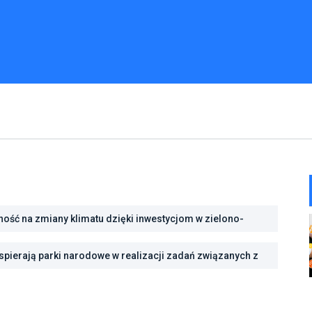
ść na zmiany klimatu dzięki inwestycjom w zielono-
pierają parki narodowe w realizacji zadań związanych z
rody we Wrocławiu