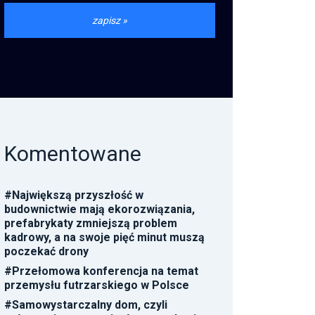
Komentowane
#
Największą przyszłość w
budownictwie mają ekorozwiązania,
prefabrykaty zmniejszą problem
kadrowy, a na swoje pięć minut muszą
poczekać drony
#
Przełomowa konferencja na temat
przemysłu futrzarskiego w Polsce
#
Samowystarczalny dom, czyli
połączenie pompy ciepła z panelami
fotowoltaicznymi