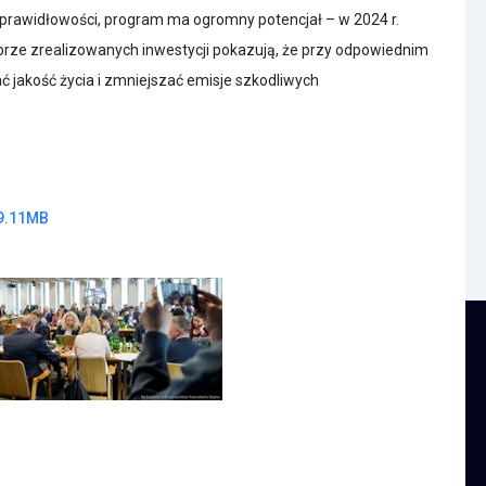
9.11MB
cie 2 z galerii.