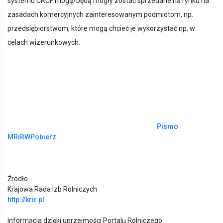
systemu CRCF mogą/będą mogły zostać sprzedane na rynku na
zasadach komercyjnych zainteresowanym podmiotom, np.
przedsiębiorstwom, które mogą chcieć je wykorzystać np. w
celach wizerunkowych.
Pismo
MRiRW
Pobierz
Źródło
Krajowa Rada Izb Rolniczych
http://krir.pl
Informacja dzięki uprzejmości Portalu Rolniczego