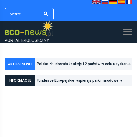
PORTAL EKOLOGICZNY
Polska zbudowała koalicję 12 państw w celu uzyskania
AKTUALNOŚCI
dodatkowych środków na inwestycje w transformację
Poznań zwiększa odporność na zmiany klimatu dzięki
energetyczną
inwestycjom w zielono-niebieską infrastrukturę
INFORMACJE
Fundusze Europejskie wspierają parki narodowe w
realizacji zadań związanych z ochroną przyrody