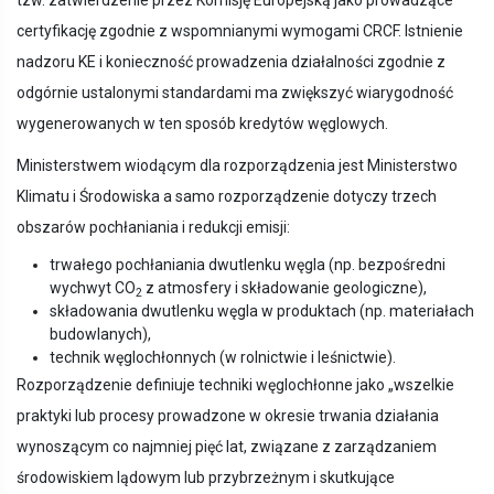
tzw. zatwierdzenie przez Komisję Europejską jako prowadzące
certyfikację zgodnie z wspomnianymi wymogami CRCF. Istnienie
nadzoru KE i konieczność prowadzenia działalności zgodnie z
odgórnie ustalonymi standardami ma zwiększyć wiarygodność
wygenerowanych w ten sposób kredytów węglowych.
Ministerstwem wiodącym dla rozporządzenia jest Ministerstwo
Klimatu i Środowiska a samo rozporządzenie dotyczy trzech
obszarów pochłaniania i redukcji emisji:
trwałego pochłaniania dwutlenku węgla (np. bezpośredni
wychwyt CO
z atmosfery i składowanie geologiczne),
2
składowania dwutlenku węgla w produktach (np. materiałach
budowlanych),
technik węglochłonnych (w rolnictwie i leśnictwie).
Rozporządzenie definiuje techniki węglochłonne jako „wszelkie
praktyki lub procesy prowadzone w okresie trwania działania
wynoszącym co najmniej pięć lat, związane z zarządzaniem
środowiskiem lądowym lub przybrzeżnym i skutkujące