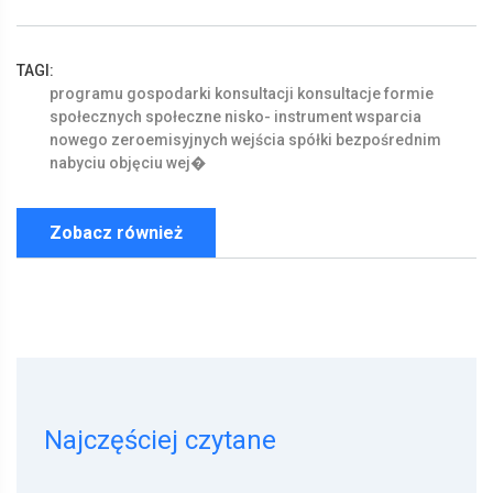
TAGI:
programu
gospodarki
konsultacji
konsultacje
formie
społecznych
społeczne
nisko-
instrument
wsparcia
nowego
zeroemisyjnych
wejścia
spółki
bezpośrednim
nabyciu
objęciu
wej�
Zobacz również
Najczęściej czytane