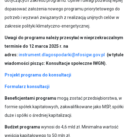
dotyczących zakresu programu. Opinie i uwagi pozwolą lepiej
dopasować założenia nowego programu priorytetowego do
potrzeb i wyzwań związanych z realizacją unijnych celów w
zakresie polityki klimatyczno-energetycznej.
Uwagi do programu należy przesyłać w nieprzekraczalnym
terminie do 12 marca 2025 r. na
adres:
instrument.dlagospodarki@nfosigw.gov.pl
(w tytule
wiadomości pisząc: Konsultacje społeczne IWGN).
Projekt programu do konsultacji
Formularz konsultacji
Beneficjentami programu
mogą zostać przedsiębiorstwa, w
formie spółek kapitałowych, zakwalifikowane jako MŚP, spółki
duże i spółki o średniej kapitalizacji.
Budżet programu
wynosi do 4,6 mld zł. Minimalna wartość
wejścia kapitałowego to 50 mln zł.