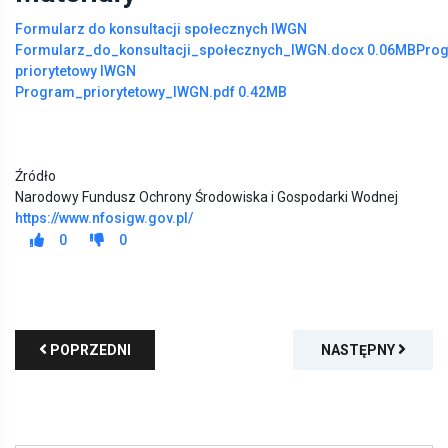
Formularz do konsultacji społecznych IWGN
Formularz_do_konsultacji_społecznych_IWGN.docx
0.06MB
Pro
priorytetowy IWGN
Program_priorytetowy_IWGN.pdf
0.42MB
Źródło
Narodowy Fundusz Ochrony Środowiska i Gospodarki Wodnej
https://www.nfosigw.gov.pl/
0
0
POPRZEDNI
NASTĘPNY