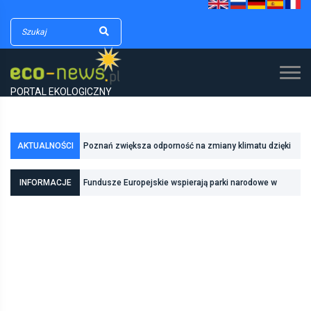
PORTAL EKOLOGICZNY
AKTUALNOŚCI
Poznań zwiększa odporność na zmiany klimatu dzięki
inwestycjom w zielono-niebieską infrastrukturę
Fundusze Europejskie wspierają parki narodowe w
INFORMACJE
realizacji zadań związanych z ochroną przyrody
Pierwszy rezerwat przyrody we Wrocławiu