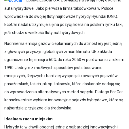
Spółka EcoCar S.A. powiększyła swoją flotę o kolejne
auta hybrydowe. Jako pierwsza firma taksówkowa w Polsce
wprowadziła do swojej floty najnowsze hybrydy Hyundai IONIQ.
EcoCar nadal utrzymuje się na pozycji lidera na polskim rynku taxi,
jeśli chodzi o wielkość floty aut hybrydowych.
Nadmierna emisja gazów cieplarnianych do atmosfery jest jedną
z głównych przyczyn globalnych zmian klimatu. UE zakłada
ograniczenie tej emisji o 60% do roku 2050 w porównaniu z rokiem
1990. Jednym z możliwych sposobów jest stosowanie
mniejszych, lżejszych i bardziej wyspecjalizowanych pojazdów
pasażerskich, takich jak np. taksówki, które doskonale nadają się
do wprowadzenia alternatywnych metod napędu. Dlatego EcoCar
konsekwentnie wybiera innowacyjne pojazdy hybrydowe, które są
najbardziej przyjazne dla środowiska.
Idealne w ruchu miejskim
Hybrydy to w chwili obecnej jedne z najbardziej innowacyjnych i