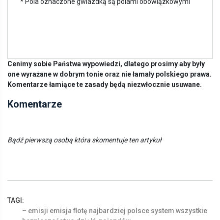
* Pola oznaczone gwiazdką są polami obowiązkowymi
Cenimy sobie Państwa wypowiedzi, dlatego prosimy aby były
one wyrażane w dobrym tonie oraz nie łamały polskiego prawa.
Komentarze łamiące te zasady będą niezwłocznie usuwane.
Komentarze
Bądź pierwszą osobą która skomentuje ten artykuł
TAGI:
–
emisji
emisja
flotę
najbardziej
polsce
system
wszystkie