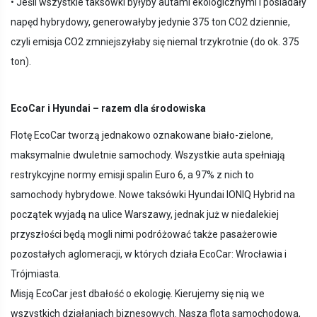
• Jeśli wszystkie taksówki byłyby autami ekologicznymi i posiadały
napęd hybrydowy, generowałyby jedynie 375 ton CO2 dziennie,
czyli emisja CO2 zmniejszyłaby się niemal trzykrotnie (do ok. 375
ton).
EcoCar i Hyundai – razem dla środowiska
Flotę EcoCar tworzą jednakowo oznakowane biało-zielone,
maksymalnie dwuletnie samochody. Wszystkie auta spełniają
restrykcyjne normy emisji spalin Euro 6, a 97% z nich to
samochody hybrydowe. Nowe taksówki Hyundai IONIQ Hybrid na
początek wyjadą na ulice Warszawy, jednak już w niedalekiej
przyszłości będą mogli nimi podróżować także pasażerowie
pozostałych aglomeracji, w których działa EcoCar: Wrocławia i
Trójmiasta.
Misją EcoCar jest dbałość o ekologię. Kierujemy się nią we
wszystkich działaniach biznesowych. Nasza flota samochodowa,