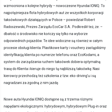
wzmocniona o kolejne hybrydy – nowoczesne Hyundai IONIQ. To
najpotężniejsza flota hybrydowych aut ze wszystkich korporacji
taksówkowych działających w Polsce – powiedział Robert
Radoszewski, Prezes Zarządu EcoCar S.A.. Podkreślił też, że: –
dbałość o środowisko nie kończy się tylko na wyborze
odpowiednich pojazdów. Te idee widoczne są również w całym
procesie obsługi klienta. Plastikowe karty i vouchery zastąpiliśmy
identyfikacją klienta po numerze telefonu oraz EcoKodami, a
system do zarządzania ruchem taksówek dobiera optymalną
trasę do Klienta i kieruje do niego tą najbliższą taksówkę. Nasi
kierowcy przechodzą też szkolenia z tzw. eko-driving’u i są
nagradzani za zgodną z nim jazdę.
Nowe auta Hyundai IONIQ dostępne są z trzema różnymi
napędami ekologicznymi: hybrydowym, hybrydowym Plug-in oraz