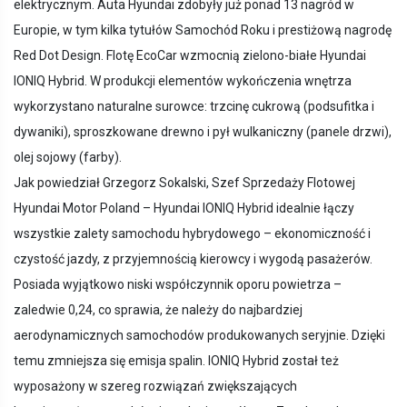
elektrycznym. Auta Hyundai zdobyły już ponad 13 nagród w
Europie, w tym kilka tytułów Samochód Roku i prestiżową nagrodę
Red Dot Design. Flotę EcoCar wzmocnią zielono-białe Hyundai
IONIQ Hybrid. W produkcji elementów wykończenia wnętrza
wykorzystano naturalne surowce: trzcinę cukrową (podsufitka i
dywaniki), sproszkowane drewno i pył wulkaniczny (panele drzwi),
olej sojowy (farby).
Jak powiedział Grzegorz Sokalski, Szef Sprzedaży Flotowej
Hyundai Motor Poland – Hyundai IONIQ Hybrid idealnie łączy
wszystkie zalety samochodu hybrydowego – ekonomiczność i
czystość jazdy, z przyjemnością kierowcy i wygodą pasażerów.
Posiada wyjątkowo niski współczynnik oporu powietrza –
zaledwie 0,24, co sprawia, że należy do najbardziej
aerodynamicznych samochodów produkowanych seryjnie. Dzięki
temu zmniejsza się emisja spalin. IONIQ Hybrid został też
wyposażony w szereg rozwiązań zwiększających