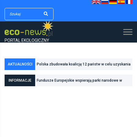
PORTAL EKOLOGICZNY
Polska zbudowała koalicję 12 państw w celu uzyskania
AKTUALNOŚCI
dodatkowych środków na inwestycje w transformację
Poznań zwiększa odporność na zmiany klimatu dzięki
INFORMACJE
Fundusze Europejskie wspierają parki narodowe w
energetyczną
inwestycjom w zielono-niebieską infrastrukturę
realizacji zadań związanych z ochroną przyrody