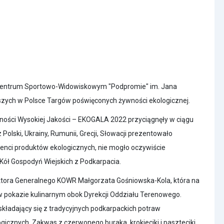
m Centrum Sportowo-Widowiskowym "Podpromie" im. Jana
kszych w Polsce Targów poświęconych żywności ekologicznej.
ości Wysokiej Jakości – EKOGALA 2022 przyciągnęły w ciągu
 Polski, Ukrainy, Rumunii, Grecji, Słowacji prezentowało
enci produktów ekologicznych, nie mogło oczywiście
li Kół Gospodyń Wiejskich z Podkarpacia.
ktora Generalnego KOWR Małgorzata Gośniowska-Kola, która na
 pokazie kulinarnym obok Dyrekcji Oddziału Terenowego.
ładający się z tradycyjnych podkarpackich potraw
cznych. Zakwas z czerwonego buraka, krokieciki i paszteciki,