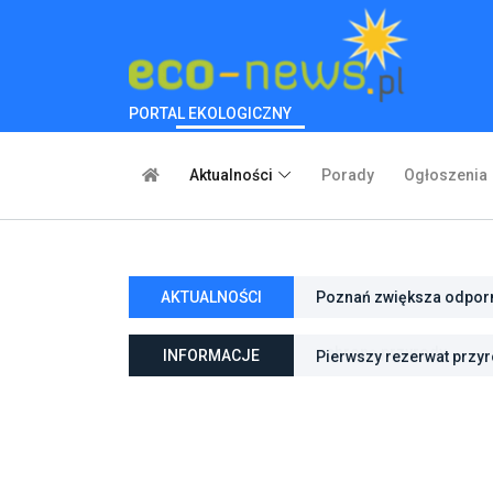
PORTAL EKOLOGICZNY
Aktualności
Porady
Ogłoszenia
Poznań zwiększa odporno
AKTUALNOŚCI
niebieską infrastrukturę
Rada Ministrów przyjęła 
innych ustaw
INFORMACJE
Pierwszy rezerwat przy