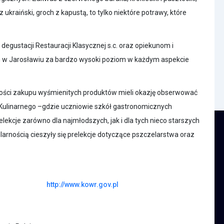
 ukraiński, groch z kapustą, to tylko niektóre potrawy, które
egustacji Restauracji Klasycznej s.c. oraz opiekunom i
 w Jarosławiu za bardzo wysoki poziom w każdym aspekcie
wości zakupu wyśmienitych produktów mieli okazję obserwować
Kulinarnego –gdzie uczniowie szkół gastronomicznych
lekcje zarówno dla najmłodszych, jak i dla tych nieco starszych
arnością cieszyły się prelekcje dotyczące pszczelarstwa oraz
http://www.kowr.gov.pl