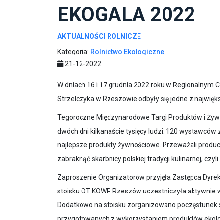
EKOGALA 2022
AKTUALNOŚCI ROLNICZE
Kategoria:
Rolnictwo Ekologiczne;
21-12-2022
W dniach 16 i 17 grudnia 2022 roku w Regionalny
Strzelczyka w Rzeszowie odbyły się jedne z najwię
Tegoroczne Międzynarodowe Targi Produktów i Żywn
dwóch dni kilkanaście tysięcy ludzi. 120 wystawców z
najlepsze produkty żywnościowe. Przeważali produc
zabraknąć skarbnicy polskiej tradycji kulinarnej, czy
Zaproszenie Organizatorów przyjęła Zastępca Dyre
stoisku OT KOWR Rzeszów uczestniczyła aktywnie w
Dodatkowo na stoisku zorganizowano poczęstunek sk
przygotowanych z wykorzystaniem produktów ekologi