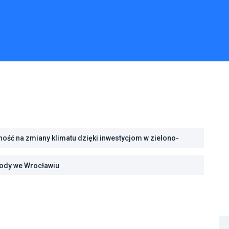
ść na zmiany klimatu dzięki inwestycjom w zielono-
projekt ustawy o zmianie ustawy o lasach oraz niektórych
rody we Wrocławiu