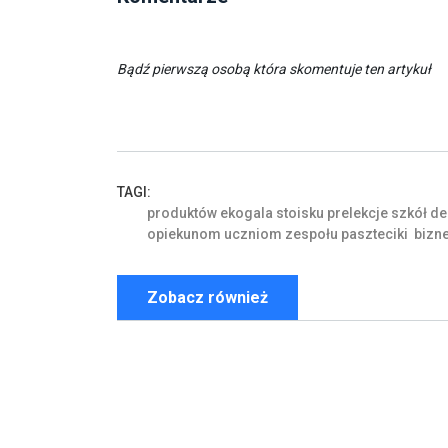
Bądź pierwszą osobą która skomentuje ten artykuł
TAGI:
produktów
ekogala
stoisku
prelekcje
szkół
de
opiekunom
uczniom
zespołu
paszteciki
bizn
Zobacz również