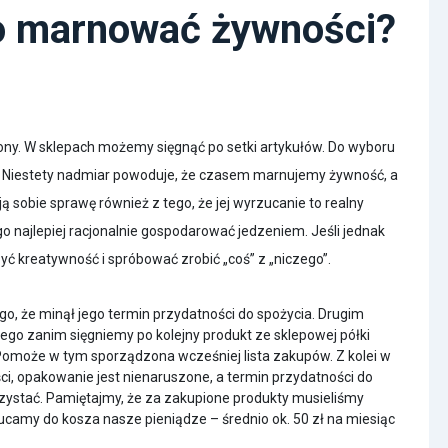
to marnować żywności?
ony. W sklepach możemy sięgnąć po setki artykułów. Do wyboru
 Niestety nadmiar powoduje, że czasem marnujemy żywność, a
ą sobie sprawę również z tego, że jej wyrzucanie to realny
go najlepiej racjonalnie gospodarować jedzeniem. Jeśli jednak
yć kreatywność i spróbować zrobić „coś” z „niczego”.
, że minął jego termin przydatności do spożycia. Drugim
ego zanim sięgniemy po kolejny produkt ze sklepowej półki
omoże w tym sporządzona wcześniej lista zakupów. Z kolei w
ści, opakowanie jest nienaruszone, a termin przydatności do
rzystać. Pamiętajmy, że za zakupione produkty musieliśmy
ucamy do kosza nasze pieniądze – średnio ok. 50 zł na miesiąc