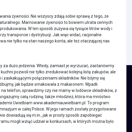
wania żywności. Nie wszyscy zdają sobie sprawę z tego, że
naturalnego. Marnowanie żywności to bowiem utrata cennych
produkowania. W ten sposób zużywa się tysiące litrów wody i
zy transporcie i dystrybucji. Jak więc widać, racjonalne
nie tylko na stan naszego konta, ale też otaczającej nas
my za dużo jedzenia. Wtedy, zamiast je wyrzucać, zastanówmy
uchni pozwoli nie tylko zredukować kolejną listę zakupów, ale
zaskakującymi połączeniami składników. Nie bójmy się
próbujmy, jak będzie smakowała z makaronem. Wpadli
 na telefon, sprawdźmy czy nie mamy w lodówce składników, z
Angażujmy całą rodzinę, także młodzież, która ma mnóstwo
Akademii Uwielbiam www.akademiauwielbiam.pl. To program
y gimnazjum w całej Polsce. W jego ramach zostały przygotowane
owie dowiadują się m.in., jak w prosty sposób zapobiegać
ramu mogli wziąć udział w konkursach, w których można było