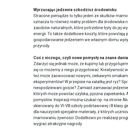
Wyrzucając jedzenie szkodzisz środowisku
Stracone pieniądze to tylko jeden ze skutków marno
oznacza to również realny problem dla środowiska 
zasobów naturalnych, które potrzebne były do jej wy
energii. To także dodatkowe koszty, które powstają pr
gospodarowanie jedzeniem we własnym domu wpływa 
przyrody.
Coś z niczego, czyli nowe pomysły na znane dania
Zdarzyć się jednak może, że kupimy lub przygotuje
się co możemy z niego przygotować. Kreatywność w k
też może zaowocować nowymi, ciekawymi smakami i 
eksperymentów! W przepisie na sałatkę jest ryż? S
niespodziewani goście? Zamiast zamawiać jedzenie
których może powstać szybka, pyszna zapiekanka. 
pomysłów. Inspiracji można szukać np. na stronie 
skierowany do VI-VIII szkoły podstawowej i III klas
dla nauczycieli specjalne materiały, z których uczni
marnowaniu żywności. Dodatkowo po realizacji prog
wygrać atrakcyjne nagrody.