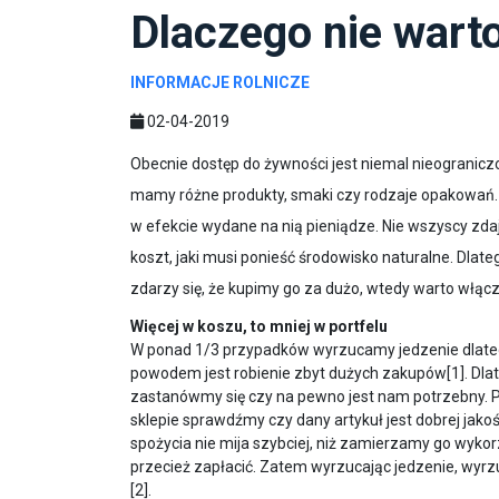
Dlaczego nie war
INFORMACJE ROLNICZE
02-04-2019
Obecnie dostęp do żywności jest niemal nieogranicz
mamy różne produkty, smaki czy rodzaje opakowań.
w efekcie wydane na nią pieniądze. Nie wszyscy zdaj
koszt, jaki musi ponieść środowisko naturalne. Dlate
zdarzy się, że kupimy go za dużo, wtedy warto włącz
Więcej w koszu, to mniej w portfelu
W ponad 1/3 przypadków wyrzucamy jedzenie dlatego
powodem jest robienie zbyt dużych zakupów[1]. Dlat
zastanówmy się czy na pewno jest nam potrzebny. P
sklepie sprawdźmy czy dany artykuł jest dobrej jako
spożycia nie mija szybciej, niż zamierzamy go wyko
przecież zapłacić. Zatem wyrzucając jedzenie, wyrz
[2].