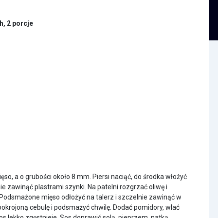
, 2 porcje
ięso, a o grubości około 8 mm. Piersi naciąć, do środka włożyć
e zawinąć plastrami szynki. Na patelni rozgrzać oliwę i
 Podsmażone mięso odłożyć na talerz i szczelnie zawinąć w
pokrojoną cebulę i podsmażyć chwilę. Dodać pomidory, wlać
os lekko zgęstnieje. Sos doprawić solą, pieprzem, natką