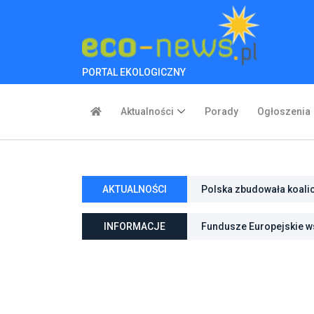
PORTAL EKOLOGICZNY
Aktualności
Porady
Ogłoszenia
AKTUALNOŚCI
Polska zbudowała koali
inwestycje w transforma
INFORMACJE
Fundusze Europejskie ws
ochroną przyrody