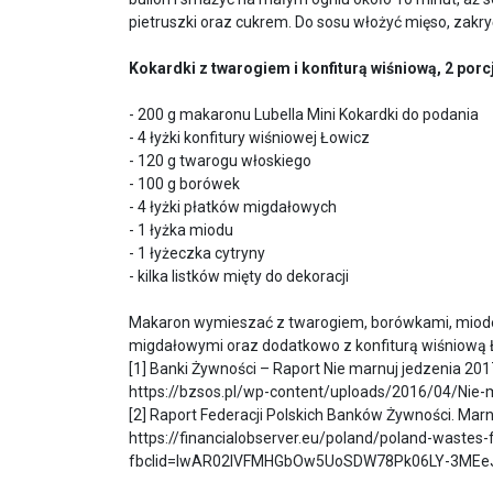
pietruszki oraz cukrem. Do sosu włożyć mięso, zakr
Kokardki z twarogiem i konfiturą wiśniową, 2 porc
- 200 g makaronu Lubella Mini Kokardki do podania
- 4 łyżki konfitury wiśniowej Łowicz
- 120 g twarogu włoskiego
- 100 g borówek
- 4 łyżki płatków migdałowych
- 1 łyżka miodu
- 1 łyżeczka cytryny
- kilka listków mięty do dekoracji
Makaron wymieszać z twarogiem, borówkami, miodem
migdałowymi oraz dodatkowo z konfiturą wiśniową Ł
[1] Banki Żywności – Raport Nie marnuj jedzenia 201
https://bzsos.pl/wp-content/uploads/2016/04/Nie-
[2] Raport Federacji Polskich Banków Żywności. Marn
https://financialobserver.eu/poland/poland-wastes
fbclid=IwAR02lVFMHGbOw5UoSDW78Pk06LY-3ME