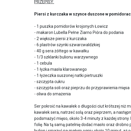
PRZEPISY:
Piersi z kurczaka w szynce duszone w pomidorach
- 1 puszka pomidorów krojonych Łowicz
- makaron Lubella Pełne Ziarno Pióra do podania
- 2 większe piersi z kurczaka
- 6 plastrów szynki szwarcwaldzkiej
- 40 g sera żółtego w kawałku
- 1/3 szklanki bulionu warzywnego
- 1 cebula
- 1 łyżka masła klarowanego
- 1 łyżeczka suszonej natki pietruszki
- szczypta cukru
- szczypta soli oraz pieprzu do przyprawienia mięsa
- oliwa do smażenia
Ser pokroić na kawałek o długości ciut krótszej niż m
kawałek sera, natrzeć solą oraz pieprzem, a następni
podsmażyć mięso, około 3-4 minuty z każdej strony.
folię. Na tą samą patelnię dodać masło oraz drobno 
bulion i smażyć na małym ogniu około 10 minut, aż s