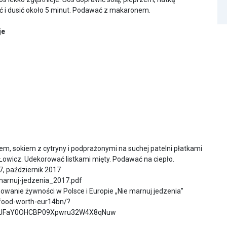
yć i dusić około 5 minut. Podawać z makaronem.
je
, sokiem z cytryny i podprażonymi na suchej patelni płatkami
owicz. Udekorować listkami mięty. Podawać na ciepło.
7, październik 2017
marnuj-jedzenia_2017.pdf
owanie żywności w Polsce i Europie „Nie marnuj jedzenia”
-food-worth-eur14bn/?
eJFaY0OHCBP09Xpwru32W4X8qNuw