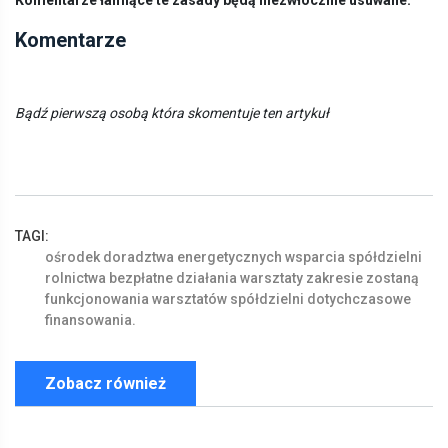
Komentarze łamiące te zasady będą niezwłocznie usuwane.
Komentarze
Bądź pierwszą osobą która skomentuje ten artykuł
TAGI:
ośrodek
doradztwa
energetycznych
wsparcia
spółdzielni
rolnictwa
bezpłatne
działania
warsztaty
zakresie
zostaną
funkcjonowania
warsztatów
spółdzielni
dotychczasowe
finansowania.
Zobacz również