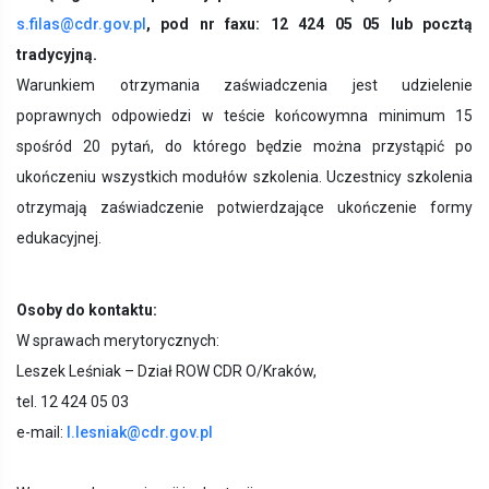
s.filas@cdr.gov.pl
, pod nr faxu: 12 424 05 05 lub pocztą
tradycyjną.
Warunkiem otrzymania zaświadczenia jest udzielenie
poprawnych odpowiedzi w teście końcowymna minimum 15
spośród 20 pytań, do którego będzie można przystąpić po
ukończeniu wszystkich modułów szkolenia. Uczestnicy szkolenia
otrzymają zaświadczenie potwierdzające ukończenie formy
edukacyjnej.
Osoby do kontaktu:
W sprawach merytorycznych:
Leszek Leśniak – Dział ROW CDR O/Kraków,
tel. 12 424 05 03
e-mail:
l.lesniak@cdr.gov.pl