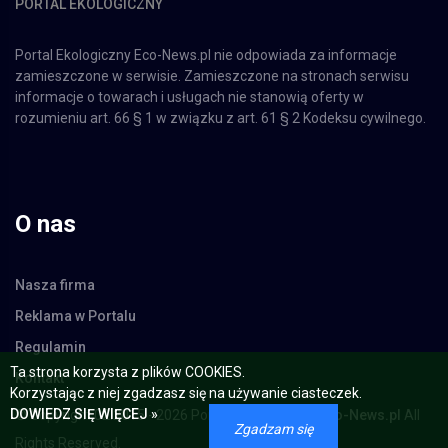
Portal Ekologiczny Eco-News.pl nie odpowiada za informacje
zamieszczone w serwisie. Zamieszczone na stronach serwisu
informacje o towarach i usługach nie stanowią oferty w
rozumieniu art. 66 § 1 w związku z art. 61 § 2 Kodeksu cywilnego.
O nas
Nasza firma
Reklama w Portalu
Regulamin
Kontakt
Ta strona korzysta z plików COOKIES.
Korzystając z niej zgadzasz się na używanie ciasteczek.
© Copyright 02.2015 - 2026 Portal Ekologiczny -
Eco-News.pl
All
DOWIEDZ SIĘ WIĘCEJ »
Rights Reserved.
Zgadzam się