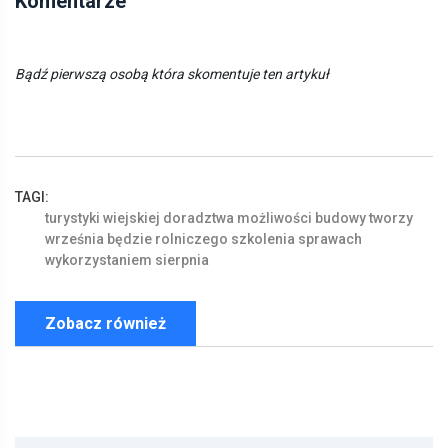
Komentarze
Bądź pierwszą osobą która skomentuje ten artykuł
TAGI:
turystyki
wiejskiej
doradztwa
możliwości
budowy
tworzy
września
będzie
rolniczego
szkolenia
sprawach
wykorzystaniem
sierpnia
Zobacz również