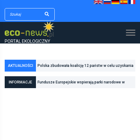
PORTAL EKOLOGICZNY
Polska zbudowała koalicję 12 państw w celu uzyskania
AKTUALNOŚCI
dodatkowych środków na inwestycje w transformację
Poznań zwiększa odporność na zmiany klimatu dzięki
INFORMACJE
Fundusze Europejskie wspierają parki narodowe w
energetyczną
inwestycjom w zielono-niebieską infrastrukturę
realizacji zadań związanych z ochroną przyrody