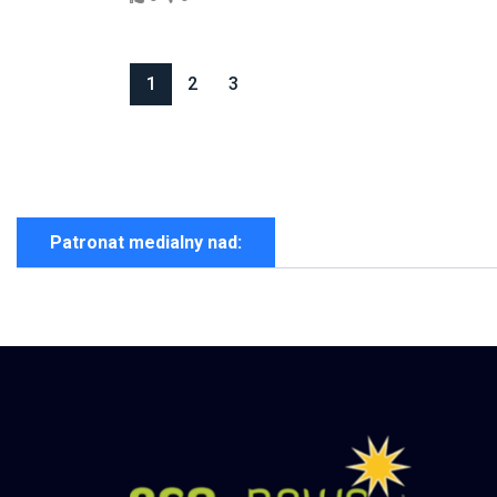
1
2
3
Patronat medialny nad: