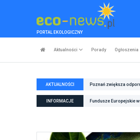
PORTAL EKOLOGICZNY
Aktualności
Porady
Ogłoszenia
AKTUALNOŚCI
Poznań zwiększa odporno
Fundusze Europejskie ws
niebieską infrastrukturę
INFORMACJE
ochroną przyrody
Pierwszy rezerwat przy