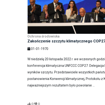
Ochrona środowiska
Zakończenie szczytu klimatycznego COP2
01-01-1970
W niedzielę 20 listopada 2022 r. we wczesnych godz
konferencja klimatyczna UNFCCC COP27. Delegacja Po
wyników szczytu. Przedstawiciele wszystkich państw 
postanowienia Konwencji klimatycznej, Protokołu z K
najważniejszym rezultatem było powołanie ...
0
0