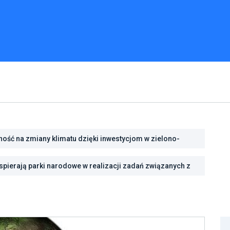
ść na zmiany klimatu dzięki inwestycjom w zielono-
pierają parki narodowe w realizacji zadań związanych z
rody we Wrocławiu