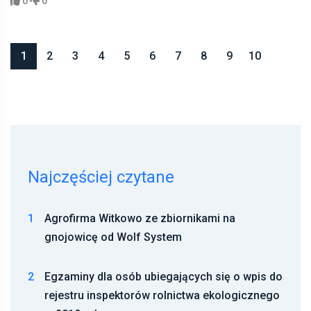
0
0
1
2
3
4
5
6
7
8
9
10
Najczęściej czytane
1
Agrofirma Witkowo ze zbiornikami na
gnojowicę od Wolf System
2
Egzaminy dla osób ubiegających się o wpis do
rejestru inspektorów rolnictwa ekologicznego