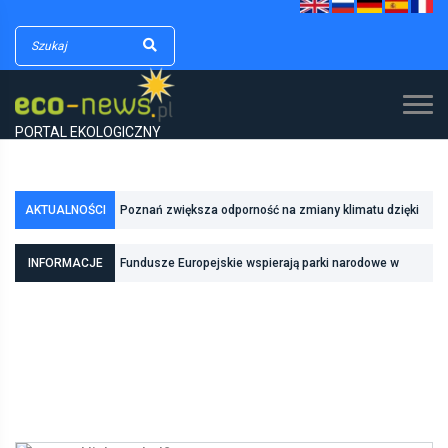
PORTAL EKOLOGICZNY
AKTUALNOŚCI
Poznań zwiększa odporność na zmiany klimatu dzięki
inwestycjom w zielono-niebieską infrastrukturę
Fundusze Europejskie wspierają parki narodowe w
INFORMACJE
realizacji zadań związanych z ochroną przyrody
Pierwszy rezerwat przyrody we Wrocławiu