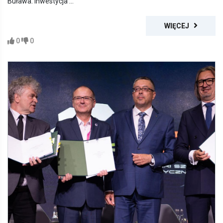
Buława. Inwestycja ...
WIĘCEJ
0
0