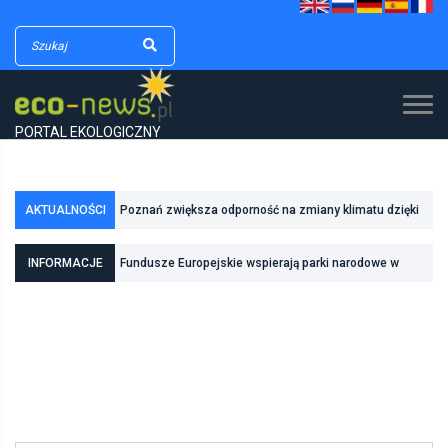
PORTAL EKOLOGICZNY
AKTUALNOŚCI
Poznań zwiększa odporność na zmiany klimatu dzięki
Fundusze Europejskie wspierają parki narodowe w
inwestycjom w zielono-niebieską infrastrukturę
INFORMACJE
realizacji zadań związanych z ochroną przyrody
Pierwszy rezerwat przyrody we Wrocławiu