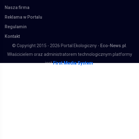
Nasza firma
Reklama w Portalu
Regulamin
Kontakt
© Copyright 2015 - 2026 Portal Ekologiczny -
Eco-News.pl
.
Właścicielem oraz administratorem technologicznym platformy
jest
First Media System
.