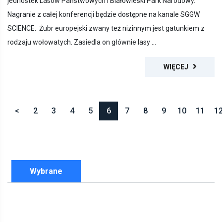
Nagranie z całej konferencji będzie dostępne na kanale SGGW
SCIENCE. Żubr europejski zwany też nizinnym jest gatunkiem z
rodzaju wołowatych. Zasiedla on głównie lasy ...
WIĘCEJ
<
2
3
4
5
6
7
8
9
10
11
1
Wybrane