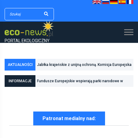
PORTAL EKOLOGICZNY
AKTUALNOŚCI
Jabłka krajeńskie z unijną ochroną. Komisja Europejska
zarejestrowała kolejny polski produkt regionalny
Fundusze Europejskie wspierają parki narodowe w
INFORMACJE
realizacji zadań związanych z ochroną przyrody
Pierwszy rezerwat przyrody we Wrocławiu
Patronat medialny nad: