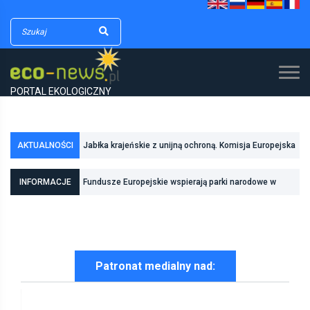
PORTAL EKOLOGICZNY
AKTUALNOŚCI
Jabłka krajeńskie z unijną ochroną. Komisja Europejska
Fundusze Europejskie wspierają parki narodowe w
zarejestrowała kolejny polski produkt regionalny
realizacji zadań związanych z ochroną przyrody
INFORMACJE
Pierwszy rezerwat przyrody we Wrocławiu
Patronat medialny nad: