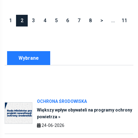
1
2
3
4
5
6
7
8
>
...
11
Wybrane
OCHRONA ŚRODOWISKA
Większy wpływ obywateli na programy ochrony
powietrza »
24-06-2026
ENERGIA WIATROWA