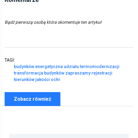
Bądź pierwszą osobą która skomentuje ten artykuł
TAGI:
budynków
energetyczna
udziału
termomodernizacji
transformacja
budynków
zapraszamy
rejestracji
kierunków
jakości
ochr
Zobacz również