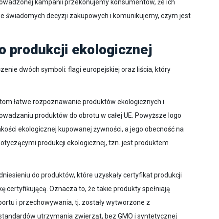
rowadzonej kampanii przekonujemy konsumentów, że ich
e świadomych decyzji zakupowych i komunikujemy, czym jest
 produkcji ekologicznej
zenie dwóch symboli: flagi europejskiej oraz liścia, który
ntom łatwe rozpoznawanie produktów ekologicznych i
rowadzaniu produktów do obrotu w całej UE. Powyższe logo
kości ekologicznej kupowanej żywności, a jego obecność na
otyczącymi produkcji ekologicznej, tzn. jest produktem
iesieniu do produktów, które uzyskały certyfikat produkcji
certyfikującą. Oznacza to, że takie produkty spełniają
portu i przechowywania, tj. zostały wytworzone z
tandardów utrzymania zwierząt, bez GMO i syntetycznej