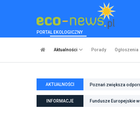
PORTAL EKOLOGICZNY
Aktualności
Porady
Ogłoszenia
AKTUALNOŚCI
Poznań zwiększa odporno
niebieską infrastrukturę
INFORMACJE
Fundusze Europejskie ws
ochroną przyrody