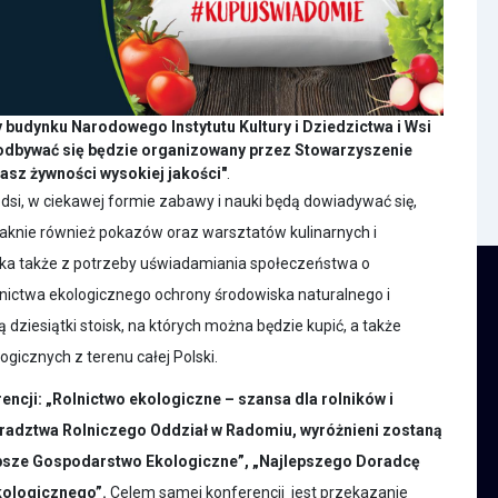
budynku Narodowego Instytutu Kultury i Dziedzictwa i Wsi
 odbywać się będzie organizowany przez Stowarzyszenie
masz żywności wysokiej jakości"
.
si, w ciekawej formie zabawy i nauki będą dowiadywać się,
braknie również pokazów oraz warsztatów kulinarnych i
ynika także z potrzeby uświadamiania społeczeństwa o
olnictwa ekologicznego ochrony środowiska naturalnego i
ziesiątki stoisk, na których można będzie kupić, a także
gicznych z terenu całej Polski.
encji: „Rolnictwo ekologiczne – szansa dla rolników i
adztwa Rolniczego Oddział w Radomiu, wyróżnieni zostaną
epsze Gospodarstwo Ekologiczne”, „Najlepszego Doradcę
kologicznego”.
Celem samej konferencji jest przekazanie