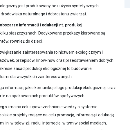
ologiczny jest produkowany bez użycia syntetycznych
rodowiska naturalnego i dobrostanu zwierząt.
obszarze informacji i edukacji nt. produkcji
 kilku płaszczyznach. Dedykowane przekazy kierowane są
tów, również do dzieci.
zwiększanie zainteresowania rolnictwem ekologicznym i
kazówek, przepisów, know-how oraz przedstawieniem dobrych
zakresie zasad produkcji ekologicznej to budowanie
ami dla wszystkich zainteresowanych.
informacji, jakie komunikuje logo produkcji ekologicznej, oraz
rte na opakowaniach produktów spożywczych.
wego
i ma na celu upowszechnianie wiedzy o systemie
olskie projekty mające na celu promocję, informację i edukację
in. w telewizji, radiu, internecie, w tym w social mediach,