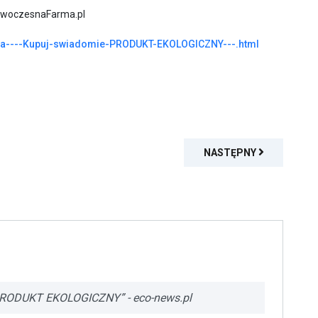
NowoczesnaFarma.pl
ia----Kupuj-swiadomie-PRODUKT-EKOLOGICZNY---.html
NASTĘPNY