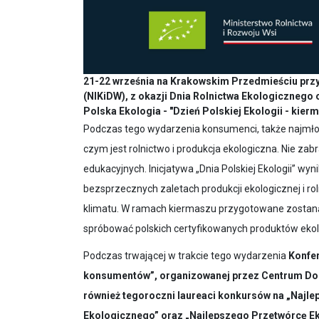
21-22 września na Krakowskim Przedmieściu przy 
(NIKiDW), z okazji Dnia Rolnictwa Ekologicznego
Polska Ekologia - "Dzień Polskiej Ekologii - kier
Podczas tego wydarzenia konsumenci, także najmłod
czym jest rolnictwo i produkcja ekologiczna. Nie za
edukacyjnych. Inicjatywa „Dnia Polskiej Ekologii” w
bezsprzecznych zaletach produkcji ekologicznej i r
klimatu. W ramach kiermaszu przygotowane zostaną d
spróbować polskich certyfikowanych produktów ekolo
Podczas trwającej w trakcie tego wydarzenia
Konfer
konsumentów”, organizowanej przez Centrum Dor
również tegoroczni laureaci konkursów na „Najl
Ekologicznego” oraz „Najlepszego Przetwórcę E