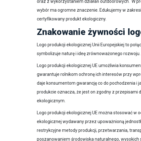
oraz z wykorzystaniem działań outdoorowych. W p
wybór ma ogromne znaczenie. Edukujemy w zakresi
certyfikowany produkt ekologiczny.
Znakowanie żywności logo
Logo produkcji ekologicznej Unii Europejskiej to połąc
symbolizuje naturę i ideę zrównoważonego rozwoju.
Logo produkcji ekologicznej UE umożliwia konsume
gwarantuje rolnikom ochronę ich interesów przy wp
daje konsumentom gwarancję co do pochodzenia i ja
produkcie oznacza, że jest on zgodny z przepisami d
ekologicznym.
Logo produkcji ekologicznej UE można stosować w odn
ekologicznej wydawany przez upoważnioną jednostkę 
restrykcyjne metody produkcji, przetwarzania, trans
poszanowaniem środowiska naturalnego, wysokich s