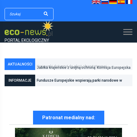
PORTAL EKOLOGICZNY
AKTUALNOŚCI
Jabłka krajeńskie z unijną ochroną. Komisja Europejska
zarejestrowała kolejny polski produkt regionalny
INFORMACJE
Fundusze Europejskie wspierają parki narodowe w
realizacji zadań związanych z ochroną przyrody
Patronat medialny nad: