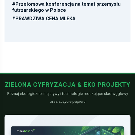
#
Przełomowa konferencja na temat przemysłu
futrzarskiego w Polsce
#
PRAWDZIWA CENA MLEKA
ZIELONA CYFRYZACJA & EKO PROJEKTY
Poznaj ekologiczne inicjatywy i technologie redukujące ślad węglowy
oraz zużycie papieru