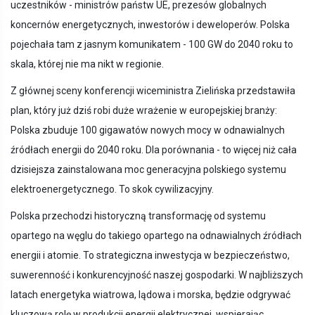
uczestników - ministrów państw UE, prezesów globalnych
koncernów energetycznych, inwestorów i deweloperów. Polska
pojechała tam z jasnym komunikatem - 100 GW do 2040 roku to
skala, której nie ma nikt w regionie.
Z głównej sceny konferencji wiceministra Zielińska przedstawiła
plan, który już dziś robi duże wrażenie w europejskiej branży:
Polska zbuduje 100 gigawatów nowych mocy w odnawialnych
źródłach energii do 2040 roku. Dla porównania - to więcej niż cała
dzisiejsza zainstalowana moc generacyjna polskiego systemu
elektroenergetycznego. To skok cywilizacyjny.
Polska przechodzi historyczną transformację od systemu
opartego na węglu do takiego opartego na odnawialnych źródłach
energii i atomie. To strategiczna inwestycja w bezpieczeństwo,
suwerenność i konkurencyjność naszej gospodarki. W najbliższych
latach energetyka wiatrowa, lądowa i morska, będzie odgrywać
kluczową rolę w produkcji energii elektrycznej, wspierając