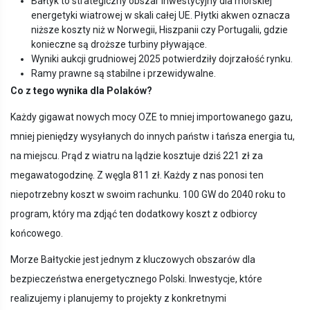
Bałtyk to strategiczny obszar inwestycyjny dla morskiej
energetyki wiatrowej w skali całej UE. Płytki akwen oznacza
niższe koszty niż w Norwegii, Hiszpanii czy Portugalii, gdzie
konieczne są droższe turbiny pływające.
Wyniki aukcji grudniowej 2025 potwierdziły dojrzałość rynku.
Ramy prawne są stabilne i przewidywalne.
Co z tego wynika dla Polaków?
Każdy gigawat nowych mocy OZE to mniej importowanego gazu,
mniej pieniędzy wysyłanych do innych państw i tańsza energia tu,
na miejscu. Prąd z wiatru na lądzie kosztuje dziś 221 zł za
megawatogodzinę. Z węgla 811 zł. Każdy z nas ponosi ten
niepotrzebny koszt w swoim rachunku. 100 GW do 2040 roku to
program, który ma zdjąć ten dodatkowy koszt z odbiorcy
końcowego.
Morze Bałtyckie jest jednym z kluczowych obszarów dla
bezpieczeństwa energetycznego Polski. Inwestycje, które
realizujemy i planujemy to projekty z konkretnymi