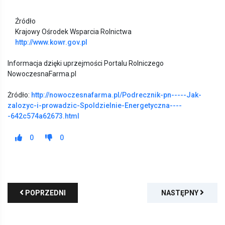
Źródło
Krajowy Ośrodek Wsparcia Rolnictwa
http://www.kowr.gov.pl
Informacja dzięki uprzejmości Portalu Rolniczego
NowoczesnaFarma.pl
Żródło:
http://nowoczesnafarma.pl/Podrecznik-pn-----Jak-
zalozyc-i-prowadzic-Spoldzielnie-Energetyczna----
-642c574a62673.html
0
0
POPRZEDNI
NASTĘPNY