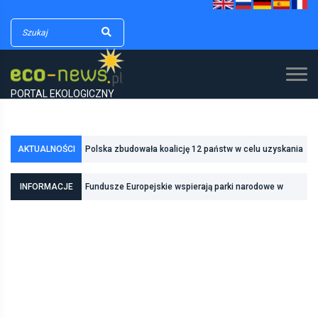
PORTAL EKOLOGICZNY
Polska zbudowała koalicję 12 państw w celu uzyskania
AKTUALNOŚCI
dodatkowych środków na inwestycje w transformację
Poznań zwiększa odporność na zmiany klimatu dzięki
INFORMACJE
Fundusze Europejskie wspierają parki narodowe w
energetyczną
inwestycjom w zielono-niebieską infrastrukturę
realizacji zadań związanych z ochroną przyrody