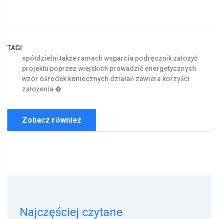
TAGI:
spółdzielni
także
ramach
wsparcia
podręcznik
założyć
projektu
poprzez
wiejskich
prowadzić
energetycznych
wzór
ośrodek
koniecznych
działań
zawiera
korzyści
założenia
�
Zobacz również
Najczęściej czytane