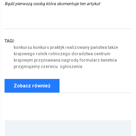
Bądź pierwszą osobą która skomentuje ten artykuł
TAGI:
konkursu
konkurs
praktyk
realizowany
państwa
także
krajowego
rolnik
rolniczego
doradztwa
centrum
krajowym
przyznawana
nagrodę
formularz
kwietnia
przyjmujemy
czerwcu. zgłoszenia
Zobacz również