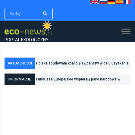
PORTAL EKOLOGICZNY
Polska zbudowała koalicję 12 państw w celu uzyskania
AKTUALNOŚCI
dodatkowych środków na inwestycje w transformację
Poznań zwiększa odporność na zmiany klimatu dzięki
energetyczną
INFORMACJE
Fundusze Europejskie wspierają parki narodowe w
inwestycjom w zielono-niebieską infrastrukturę
realizacji zadań związanych z ochroną przyrody