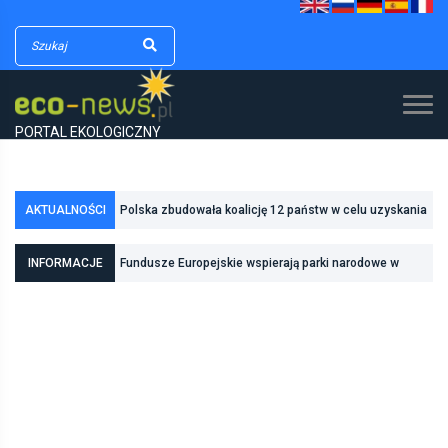
PORTAL EKOLOGICZNY
Polska zbudowała koalicję 12 państw w celu uzyskania
AKTUALNOŚCI
dodatkowych środków na inwestycje w transformację
Poznań zwiększa odporność na zmiany klimatu dzięki
INFORMACJE
Fundusze Europejskie wspierają parki narodowe w
energetyczną
inwestycjom w zielono-niebieską infrastrukturę
realizacji zadań związanych z ochroną przyrody