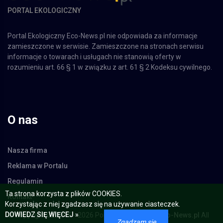
PORTAL EKOLOGICZNY
Portal Ekologiczny Eco-News.pl nie odpowiada za informacje
zamieszczone w serwisie. Zamieszczone na stronach serwisu
informacje o towarach i usługach nie stanowią oferty w
rozumieniu art. 66 § 1 w związku z art. 61 § 2 Kodeksu cywilnego.
O nas
Nasza firma
Reklama w Portalu
Regulamin
Ta strona korzysta z plików COOKIES.
Kontakt
Korzystając z niej zgadzasz się na używanie ciasteczek.
DOWIEDZ SIĘ WIĘCEJ »
© Copyright 02.2015 - 2026 Portal Ekologiczny -
Eco-News.pl
All
Zgadzam się