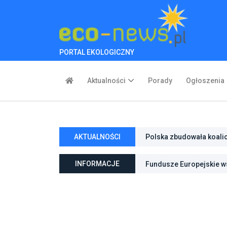
PORTAL EKOLOGICZNY
Aktualności
Porady
Ogłoszenia
AKTUALNOŚCI
Polska zbudowała koali
inwestycje w transforma
INFORMACJE
Fundusze Europejskie ws
ochroną przyrody