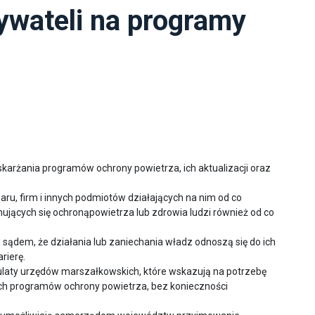
wateli na programy
arżania programów ochrony powietrza, ich aktualizacji oraz
u, firm i innych podmiotów działających na nim od co
mujących się ochronąpowietrza lub zdrowia ludzi również od co
ądem, że działania lub zaniechania władz odnoszą się do ich
arierę.
laty urzędów marszałkowskich, które wskazują na potrzebę
ych programów ochrony powietrza, bez konieczności