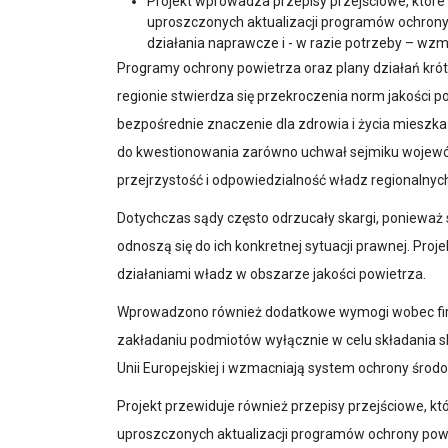
Projekt wprowadza przepisy przejściowe, któ
uproszczonych aktualizacji programów ochrony
działania naprawcze i - w razie potrzeby – wzm
Programy ochrony powietrza oraz plany działań kr
regionie stwierdza się przekroczenia norm jakości p
bezpośrednie znaczenie dla zdrowia i życia mieszka
do kwestionowania zarówno uchwał sejmiku wojewódz
przejrzystość i odpowiedzialność władz regionalnyc
Dotychczas sądy często odrzucały skargi, ponieważ 
odnoszą się do ich konkretnej sytuacji prawnej. Proj
działaniami władz w obszarze jakości powietrza.
Wprowadzono również dodatkowe wymogi wobec firm
zakładaniu podmiotów wyłącznie w celu składania s
Unii Europejskiej i wzmacniają system ochrony środ
Projekt przewiduje również przepisy przejściowe,
uproszczonych aktualizacji programów ochrony pow