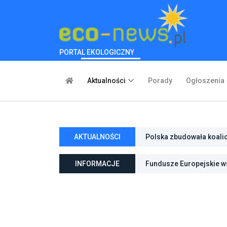
PORTAL EKOLOGICZNY
Aktualności
Porady
Ogłoszenia
AKTUALNOŚCI
Polska zbudowała koali
inwestycje w transforma
INFORMACJE
Fundusze Europejskie ws
ochroną przyrody