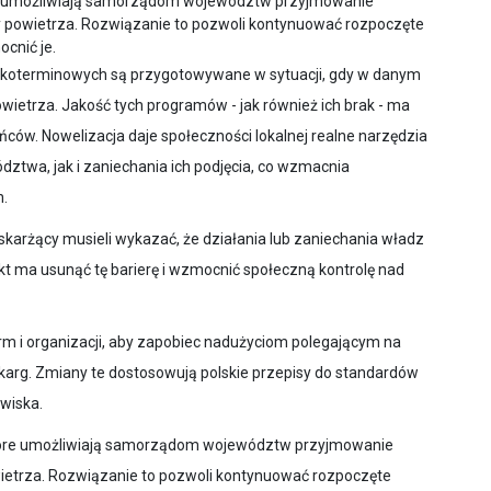
re umożliwiają samorządom województw przyjmowanie
 powietrza. Rozwiązanie to pozwoli kontynuować rozpoczęte
ocnić je.
ótkoterminowych są przygotowywane w sytuacji, gdy w danym
owietrza. Jakość tych programów - jak również ich brak - ma
ńców. Nowelizacja daje społeczności lokalnej realne narzędzia
twa, jak i zaniechania ich podjęcia, co wzmacnia
h.
skarżący musieli wykazać, że działania lub zaniechania władz
ekt ma usunąć tę barierę i wzmocnić społeczną kontrolę nad
 i organizacji, aby zapobiec nadużyciom polegającym na
karg. Zmiany te dostosowują polskie przepisy do standardów
owiska.
 które umożliwiają samorządom województw przyjmowanie
ietrza. Rozwiązanie to pozwoli kontynuować rozpoczęte